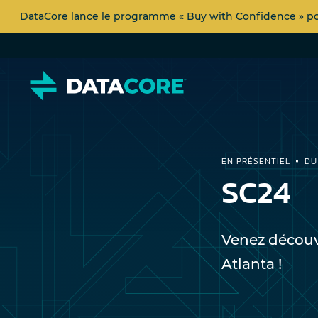
DataCore lance le programme « Buy with Confidence » pour
EN PRÉSENTIEL
DU
SC24
Venez découvr
Atlanta !