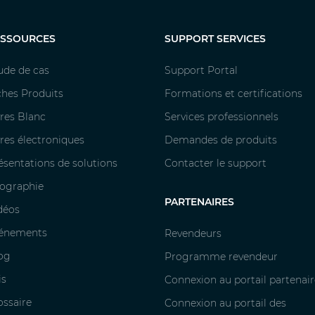
ESSOURCES
SUPPORT SERVICES
ude de cas
Support Portal
ches Produits
Formations et certifications
vres Blanc
Services professionnels
vres électroniques
Demandes de produits
ésentations de solutions
Contacter le support
fographie
PARTENAIRES
déos
énements
Revendeurs
og
Programme revendeur
is
Connexion au portail partenair
ossaire
Connexion au portail des