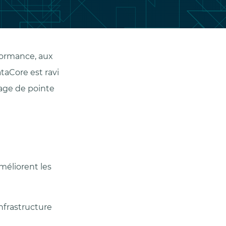
formance, aux
taCore est ravi
kage de pointe
méliorent les
nfrastructure