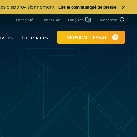
Lire le communiqué de presse
intes d'approvisionnement
La société
Connexion
Langues
Recherche
rvices
Partenaires
VERSION D'ESSAI
à