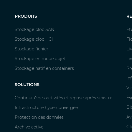
PRODUITS
R
Stockage bloc SAN
Ét
Stockage bloc HCI
Fi
Stockage fichier
Li
Stockage en mode objet
Li
Stockage natif en containers
Pr
In
SOLUTIONS
Vi
Év
Continuité des activités et reprise après sinistre
Bl
Infrastructure hyperconvergée
Av
Protection des données
Gl
Archive active