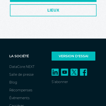
LIEUX
LA SOCIÉTÉ
VERSION D'ESSAI
DataCore.NEXT
Salle de presse
S'abonner
Blog
Récompenses
Événements
Carrières