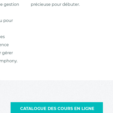
de gestion
précieuse pour débuter.
u pour
les
ience
r gérer
ymphony.
CATALOGUE DES COURS EN LIGNE