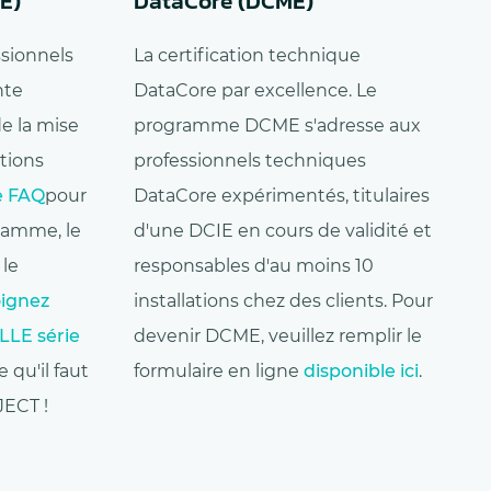
IE)
DataCore (DCME)
ssionnels
La certification technique
nte
DataCore par excellence. Le
de la mise
programme DCME s'adresse aux
tions
professionnels techniques
e FAQ
pour
DataCore expérimentés, titulaires
gramme, le
d'une DCIE en cours de validité et
le
responsables d'au moins 10
ignez
installations chez des clients. Pour
LE série
devenir DCME, veuillez remplir le
 qu'il faut
formulaire en ligne
disponible ici
.
JECT !