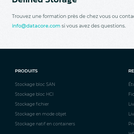
Trouvez une formation près de chez vous ou contac
info@datacore.com
si vous avez des questions.
PRODUITS
R
Stockage bloc SAN
Ét
Stockage bloc HCI
Fi
Stockage fichier
Li
Stockage en mode objet
Li
Stockage natif en containers
Pr
In