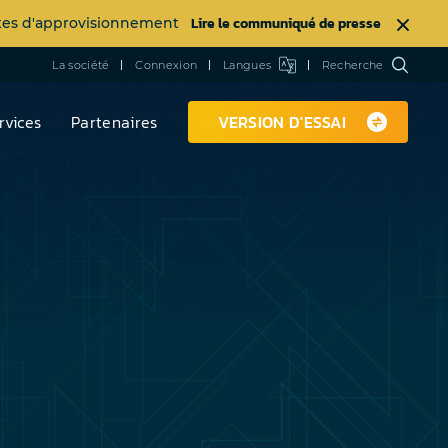
Lire le communiqué de presse
intes d'approvisionnement
La société
Connexion
Langues
Recherche
rvices
Partenaires
VERSION D'ESSAI