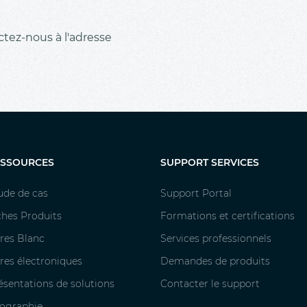
tez-nous à l'adresse
ESSOURCES
SUPPORT SERVICES
ude de cas
Support Portal
ches Produits
Formations et certifications
vres Blanc
Services professionnels
vres électroniques
Demandes de produits
ésentations de solutions
Contacter le support
fographie