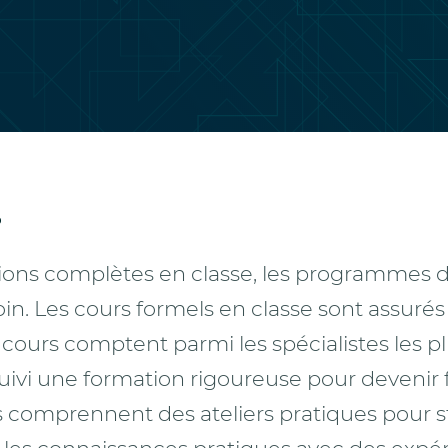
s
sions complètes en classe, les programmes 
n. Les cours formels en classe sont assurés
 cours comptent parmi les spécialistes les 
ivi une formation rigoureuse pour devenir 
rs comprennent des ateliers pratiques pour s