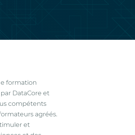
de formation
 par DataCore et
plus compétents
formateurs agréés.
timuler et