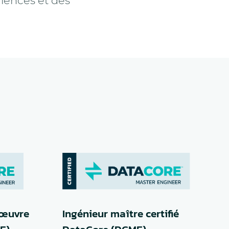
riences et des
 œuvre
Ingénieur maître certifié