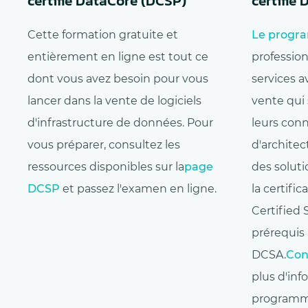
certifié DataCore (DCSP)
certifié
Cette formation gratuite et
Le prog
entièrement en ligne est tout ce
professio
dont vous avez besoin pour vous
services a
lancer dans la vente de logiciels
vente qui
d'infrastructure de données. Pour
leurs con
vous préparer, consultez les
d'archite
ressources disponibles sur la
page
des solut
DCSP
et passez l'examen en ligne.
la certifi
Certified 
prérequis 
DCSA.
Con
plus d'inf
programm