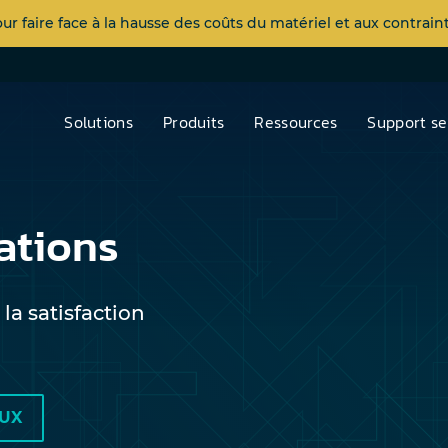
 faire face à la hausse des coûts du matériel et aux contra
Solutions
Produits
Ressources
Support se
cations
la satisfaction
EUX