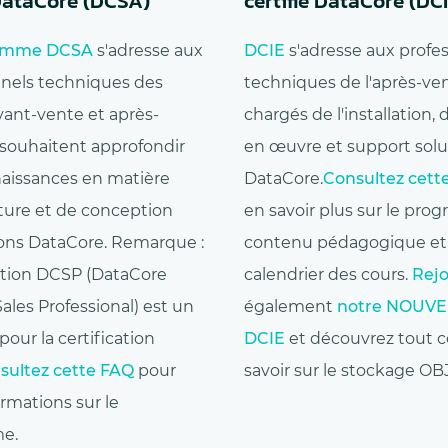
 DataCore (DCSA)
certifié DataCore (DC
ramme DCSA
s'adresse aux
DCIE
s'adresse aux profe
nnels techniques des
techniques de l'après-ve
vant-vente et après-
chargés de l'installation, 
 souhaitent approfondir
en œuvre et support solu
naissances en matière
DataCore.
Consultez cett
cture et de conception
en savoir plus sur le pro
ions DataCore. Remarque :
contenu pédagogique et 
cation DCSP (DataCore
calendrier des cours.
Rejo
Sales Professional) est un
également
notre NOUVEL
pour la certification
DCIE
et découvrez tout ce
sultez cette FAQ
pour
savoir sur le stockage OB
ormations sur le
e.