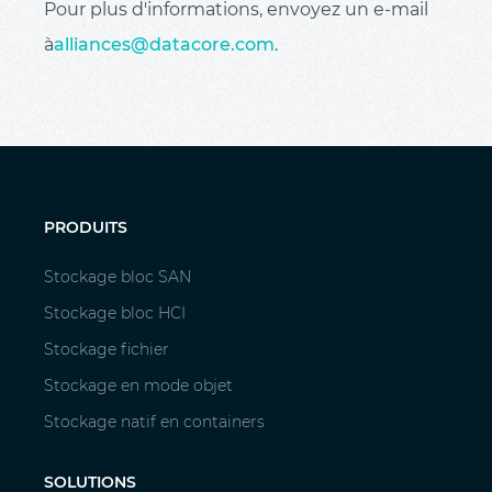
Pour plus d'informations, envoyez un e-mail
à
alliances@datacore.com
.
PRODUITS
Stockage bloc SAN
Stockage bloc HCI
Stockage fichier
Stockage en mode objet
Stockage natif en containers
SOLUTIONS