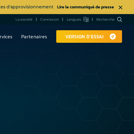
Lire le communiqué de presse
intes d'approvisionnement
La société
Connexion
Langues
Recherche
rvices
Partenaires
VERSION D'ESSAI