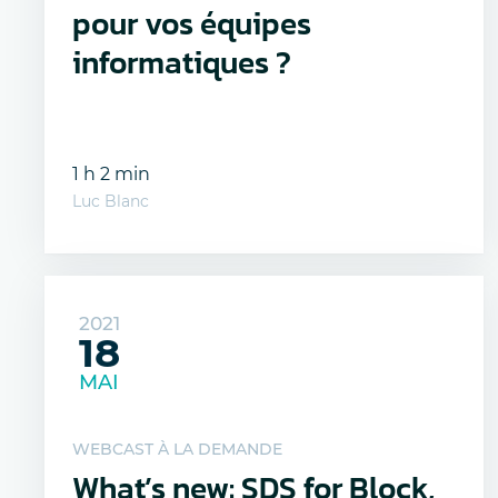
pour vos équipes
informatiques ?
1 h 2 min
Luc Blanc
2021
18
MAI
WEBCAST À LA DEMANDE
What’s new: SDS for Block,