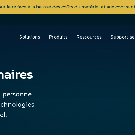
 faire face à la hausse des coûts du matériel et aux contra
Solutions
Produits
Ressources
Support se
naires
n personne
echnologies
el.