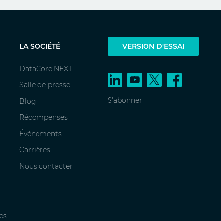
LA SOCIÉTÉ
VERSION D'ESSAI
DataCore.NEXT
Salle de presse
S'abonner
Blog
Récompenses
Événements
Carrières
Nous contacter
es