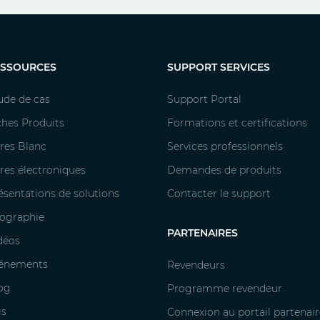
ESSOURCES
SUPPORT SERVICES
ude de cas
Support Portal
ches Produits
Formations et certifications
vres Blanc
Services professionnels
vres électroniques
Demandes de produits
ésentations de solutions
Contacter le support
fographie
PARTENAIRES
déos
énements
Revendeurs
og
Programme revendeur
is
Connexion au portail partenair