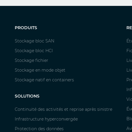
PRODUITS
R
Stockage bloc SAN
Ét
Stockage bloc HCI
Fi
Stockage fichier
Li
Stockage en mode objet
Li
Stockage natif en containers
Pr
In
SOLUTIONS
Vi
Év
Continuité des activités et reprise après sinistre
Bl
Infrastructure hyperconvergée
Av
Protection des données