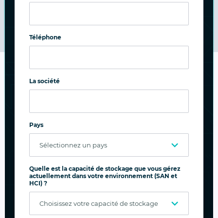
Récupère l’espace disque réinitialisé
Téléphone
La société
Commencez un essai gratuit :
déployez SANsymphony dans
votre environnement
Pays
informatique. Installez-le en
quelques minutes.
Quelle est la capacité de stockage que vous gérez
actuellement dans votre environnement (SAN et
HCI) ?
Prénom