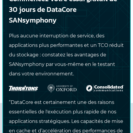
30 jours de DataCore
SANsymphony
Thin provisioning une efficacité
Plus aucune interruption de service, des
exceptionnelle en matière d'utilisation du
stockage, car les données ne sont écrites sur
applications plus performantes et un TCO réduit
les disques de stockage qu'au moment où
du stockage : constatez les avantages de
elles sont générées par les applications. Cela
SANsymphony par vous-même en le testant
permet de multiplier par trois l'efficacité
d'utilisation du stockage.
dans votre environnement.
“DataCore est certainement une des raisons
essentielles de l'exécution plus rapide de nos
applications stratégiques. Les capacités de mise
Caractéristiques
en cache et d’accélération des performances de