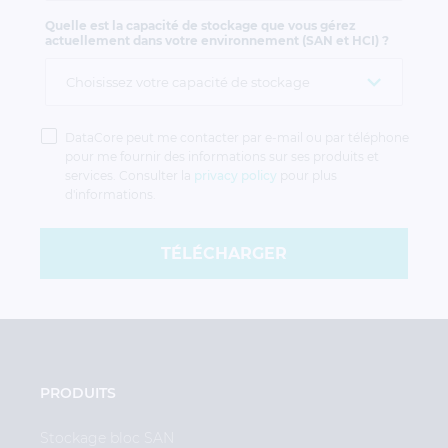
Quelle est la capacité de stockage que vous gérez
actuellement dans votre environnement (SAN et HCI) ?
Politique de
confidentialité
DataCore peut me contacter par e-mail ou par téléphone
pour me fournir des informations sur ses produits et
services. Consulter la
privacy policy
pour plus
d'informations.
TÉLÉCHARGER
PRODUITS
Stockage bloc SAN