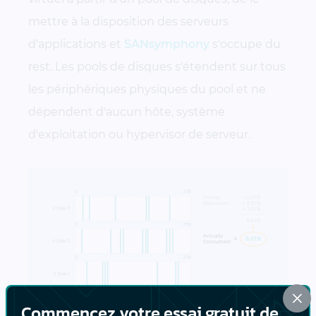
mettre à la disposition des serveurs
d'applications et
SANsymphony
s'occupe du
rest. Les pools de disques s'étendent sur tous
les périphériques physiques du pool et ne
dépendent d'aucun hôte, système
d'exploitation ou hypervisor de serveur.
×
Commencez votre essai gratuit de