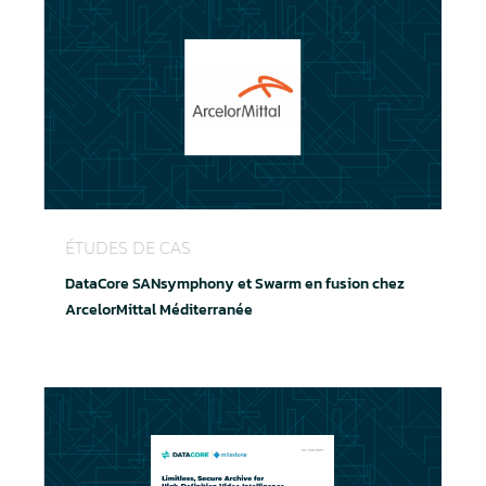
DataCore SANsymphony Swarm s'associent chez Ar
ÉTUDES DE CAS
DataCore SANsymphony et Swarm en fusion chez
ArcelorMittal Méditerranée