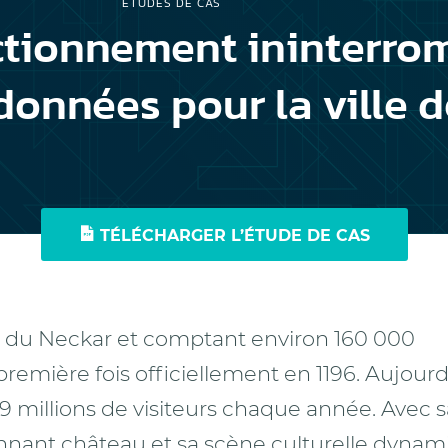
ÉTUDES DE CAS
ctionnement ininterro
 données pour la ville 
TÉLÉCHARGER L’ÉTUDE DE CAS
rd du Neckar et comptant environ 160 000
remière fois officiellement en 1196. Aujourd
13,9 millions de visiteurs chaque année. Avec 
ionnant château et sa scène culturelle dynam