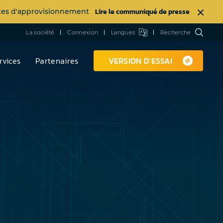
Lire le communiqué de presse
intes d'approvisionnement
La société
Connexion
Langues
Recherche
rvices
Partenaires
VERSION D'ESSAI