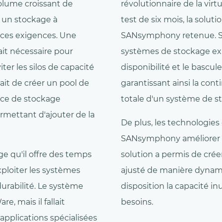
volume croissant de
révolutionnaire de la vir
r un stockage à
test de six mois, la soluti
à ces exigences. Une
SANsymphony retenue. SAN
ait nécessaire pour
systèmes de stockage exis
ter les silos de capacité
disponibilité et le bascu
tait de créer un pool de
garantissant ainsi la co
ace de stockage
totale d'un système de s
rmettant d'ajouter de la
De plus, les technologies
SANsymphony améliorer c
ge qu'il offre des temps
solution a permis de crée
xploiter les systèmes
ajusté de manière dynami
durabilité. Le système
disposition la capacité inu
re, mais il fallait
besoins.
plications spécialisées