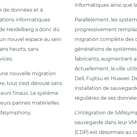
informatiques ainsi que l
e de données et à
llations informatiques
Parallèlement, les systèm
le de Heidelberg a donc dû
progressivement remplac
 un nouvel espace au sein
migration complète des don
ans heurts, sans
générations de systèmes 
vices.
fabricants, augmentant a
Actuellement, la ville uti
 une nouvelle migration
Dell, Fujitsu et Huawei. D
re, tout s'est déroulé sans
installation de sauvegard
teurs finaux. Le système
régulières de ses données
ieurs pannes matérielles
 SANsymphony.
L'intégration de SANsym
sauvegarde dans leur VMw
(CDP) est désormais au cœ