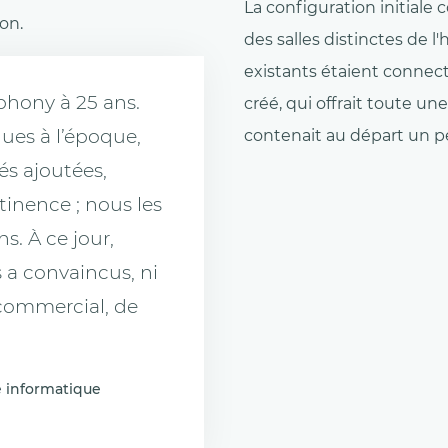
La configuration initial
on.
des salles distinctes de l
existants étaient connect
phony à 25 ans.
créé, qui offrait toute u
ques à l’époque,
contenait au départ un p
és ajoutées,
inence ; nous les
s. À ce jour,
 a convaincus, ni
 commercial, de
e informatique