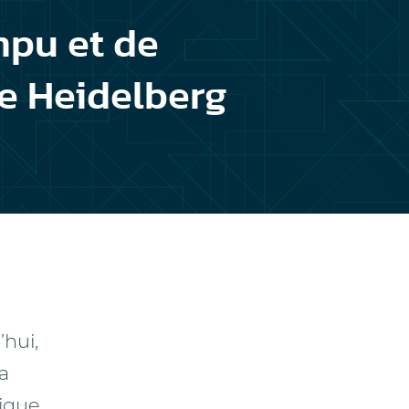
mpu et de
de Heidelberg
’hui,
sa
ique,