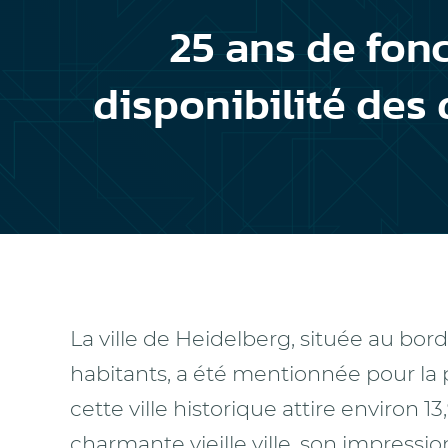
25 ans de fon
disponibilité des
La ville de Heidelberg, située au bo
habitants, a été mentionnée pour la p
cette ville historique attire environ 
charmante vieille ville, son impress