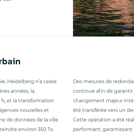
rbain
e, Heidelberg n’a cessé
Des mesures de redondan
ères années, la
continue afin de garantir
%, et la transformation
changement majeur interv
igences nouvelles et
été transférée vers un deu
me de données de la ville
Cette opération a été ré
teindre environ 350 To.
performant, garantissant 