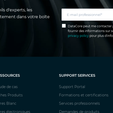
s d'experts, les
ctement dans votre boîte
DataCore peut me contacter 
fournir des informations sur s
privacy policy
pour plus d'inf
ESSOURCES
SUPPORT SERVICES
ude de cas
Support Portal
ches Produits
Formations et certifications
vres Blanc
Services professionnels
vres électroniques
Demandes de produits