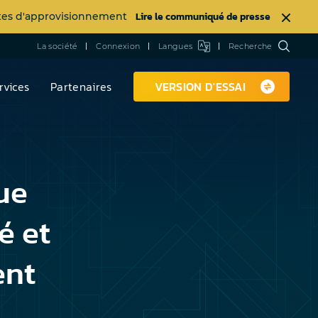
Lire le communiqué de presse
intes d'approvisionnement
La société
Connexion
Langues
Recherche
rvices
Partenaires
VERSION D'ESSAI
ue
é et
ent