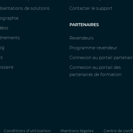
ésentations de solutions
Contacter le support
fographie
PARTENAIRES
déos
énements
Revendeurs
og
Programme revendeur
is
Connexion au portail partenair
ossaire
Connexion au portail des
partenaires de formation
Conditions d’utilisation
Mentions légales
Centre de conf