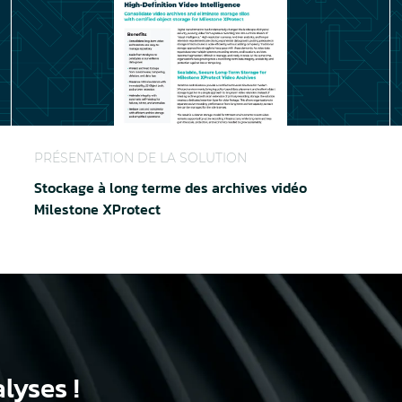
celorMittal Méditerranée
Stockage à long terme des archives vidéo Milestone X
S
PRÉSENTATION DE LA SOLUTION
Stockage à long terme des archives vidéo
Milestone XProtect
lyses !