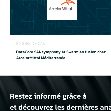
DataCore SANsymphony Swarm s'associent chez Ar
ÉTUDES DE CAS
DataCore SANsymphony et Swarm en fusion chez
ArcelorMittal Méditerranée
Restez informé grâce à
et découvrez les dernières ana