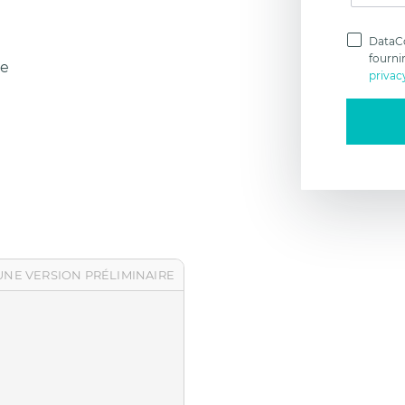
Politi
confid
DataCo
fourni
ge
privac
'UNE VERSION PRÉLIMINAIRE