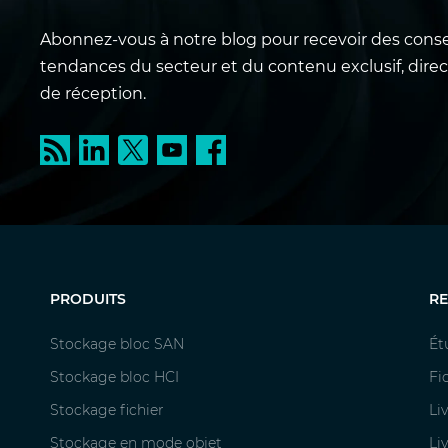
Abonnez-vous à notre blog pour recevoir des conseil
tendances du secteur et du contenu exclusif, dire
de réception.
PRODUITS
R
Stockage bloc SAN
Ét
Stockage bloc HCI
Fi
Stockage fichier
Li
Stockage en mode objet
Li