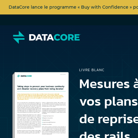
DataCore lance le programme « Buy with Confidence » pour
LIVRE BLANC
Mesures à
vos plans
de repris
des rails