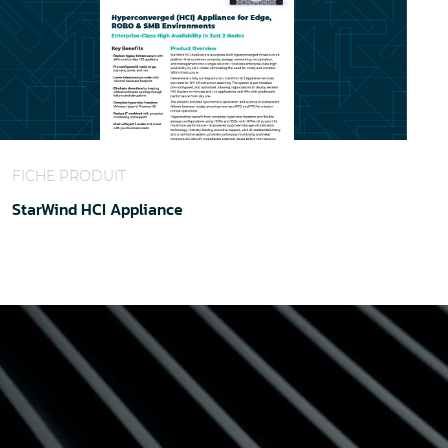
Protect
tarWind HCI Appliance
FICHE PRODUIT
StarWind HCI Appliance