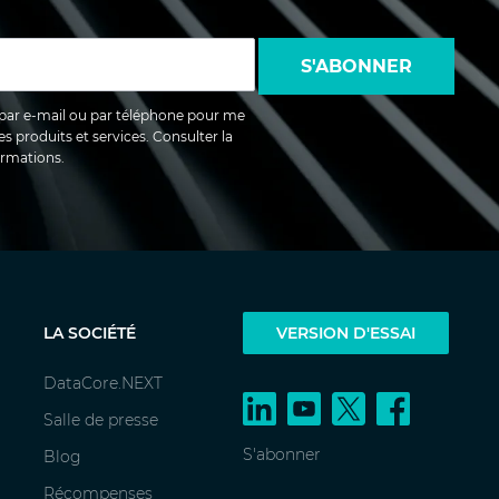
S'ABONNER
par e-mail ou par téléphone pour me
es produits et services. Consulter la
ormations.
LA SOCIÉTÉ
VERSION D'ESSAI
DataCore.NEXT
Salle de presse
S'abonner
Blog
Récompenses