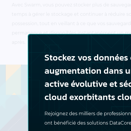
Avec Swarm, vous pouvez stocker plus de sauvegar
temps à gérer le stockage et continuer à réduire so
possession, tout en veillant à ce que vos sauvegar
permanence et disponibles instantanément un moi
après.
Stockez vos données 
augmentation dans u
active évolutive et sé
La soluti
cloud exorbitants clo
DataCore Swar
logiciel d
Rejoignez des milliers de professionn
ont bénéficié des solutions DataCore