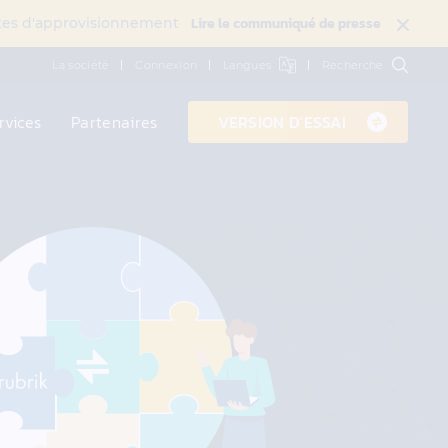
Lire le communiqué de presse
intes d'approvisionnement
La société
Connexion
Langues
Recherche
rvices
Partenaires
VERSION D'ESSAI