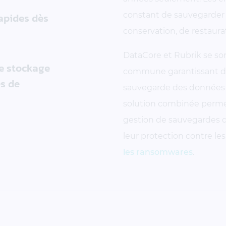
rapides dès
constant de sauvegarder 
conservation, de restaura
DataCore et Rubrik se so
de stockage
commune garantissant des
es de
sauvegarde des données si
solution combinée permett
gestion de sauvegardes 
leur protection contre le
les ransomwares
.