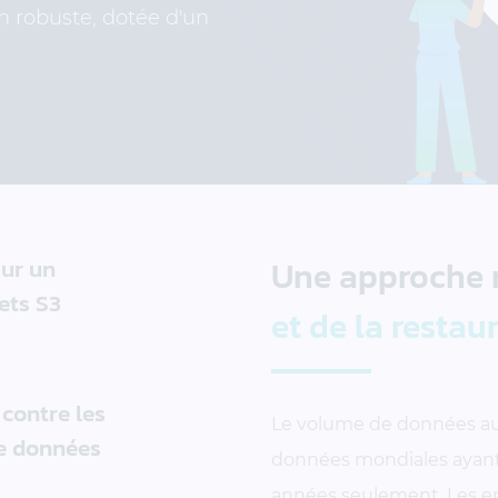
n robuste, dotée d'un
ur un
Une approche
ets S3
et de la restau
contre les
Le volume de données au
de données
données mondiales ayant
années seulement. Les en