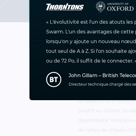
« L'évolutivité est l'un des atouts le
Swarm. L'un des avantages de cette 
lorsqu'on y ajoute un nouveau nœud, 
Swarm : la sol
tout seul de A à Z. Si l'on souhaite 
résiliente po
ou de 72 Po, il suffit de le connecter. 
John Gillam – British Tele
Transformez facilement 
Directeur technique chargé des se
résiliente, capable d’h
la capacité et le débi
Swarm au cluster, ou dé
disponibilité. Vous pouv
de tailles de châssis e