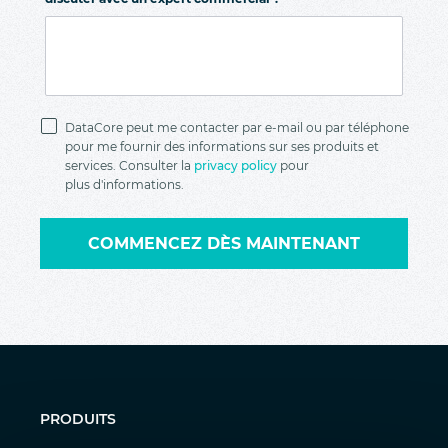
Politique de
confidentialité
DataCore peut me contacter par e-mail ou par téléphone
pour me fournir des informations sur ses produits et
services. Consulter la
privacy policy
pour
plus d'informations.
COMMENCEZ DÈS MAINTENANT
PRODUITS