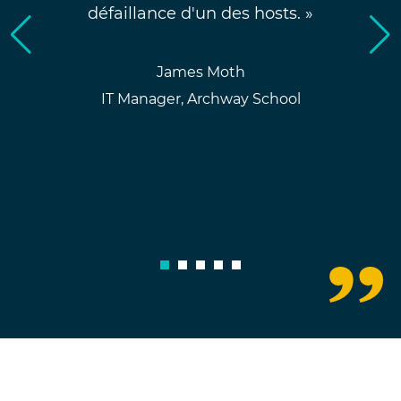
défaillance d'un des hosts. »
James Moth
IT Manager, Archway School
1
2
3
4
5