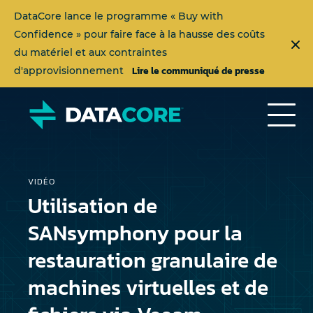
DataCore lance le programme « Buy with
Confidence » pour faire face à la hausse des coûts
du matériel et aux contraintes
Lire le communiqué de presse
d'approvisionnement
VIDÉO
Utilisation de
SANsymphony pour la
restauration granulaire de
machines virtuelles et de