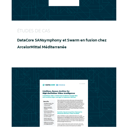
DataCore SANsymphony Swarm s'associent chez Ar
ÉTUDES DE CAS
DataCore SANsymphony et Swarm en fusion chez
ArcelorMittal Méditerranée