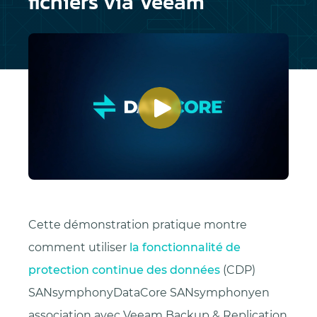
fichiers via Veeam
Cette démonstration pratique montre
comment utiliser
la fonctionnalité de
protection continue des données
(CDP)
SANsymphonyDataCore SANsymphonyen
association avec Veeam Backup & Replication