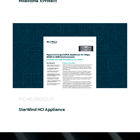
Milestone XProtect
StarWind HCI Appliance
FICHE PRODUIT
StarWind HCI Appliance