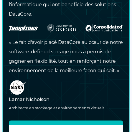
aider à éviter les risques d’impact négatif
l'informatique qui ont bénéficié des solutions
sur les performances, en particulier en cas
DataCore.
de pic de charge et d’activité des
applications.
« Le fait d'avoir placé DataCore au cœur de notre
Facteurs influant sur les types de
software-defined storage nous a permis de
compression et de déduplication
gagner en flexibilité, tout en renforçant notre
environnement de la meilleure façon qui soit. »
Au moment de définir les objectifs
d’économie de la capacité et de choisir entre
la méthode de réduction des données en
Lamar Nicholson
ligne ou la méthode de réduction post-
Architecte en stockage et environnements virtuels
traitement, il faut tenir compte de facteurs
déterministes que nous allons traiter ci-
dessous. Ceux-ci ont en effet un impact sur