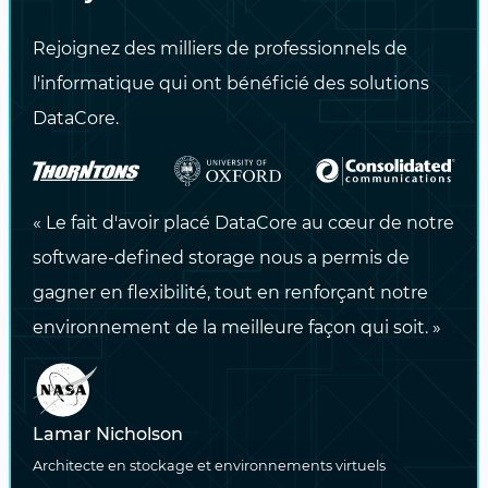
codage d’effacement permettent aux
Rejoignez des milliers de professionnels de
équipes informatiques de créer des copies
l'informatique qui ont bénéficié des solutions
des données et des sauvegardes et de les
DataCore.
stocker dans un emplacement ou un site
différent à des fins de récupération.
La dernière
certification Veeam Ready
de
« Le fait d'avoir placé DataCore au cœur de notre
Swarm, « Veeam Ready Object Storage
software-defined storage nous a permis de
Repository with Immutability » (référentiel de
gagner en flexibilité, tout en renforçant notre
stockage objet compatible Veeam avec
environnement de la meilleure façon qui soit. »
immuabilité), témoigne de cette nouvelle
fonctionnalité de verrouillage d’objet S3 et de
sa fiabilité pour protéger les sauvegardes
Lamar Nicholson
contre la falsification ou la suppression.
Architecte en stockage et environnements virtuels