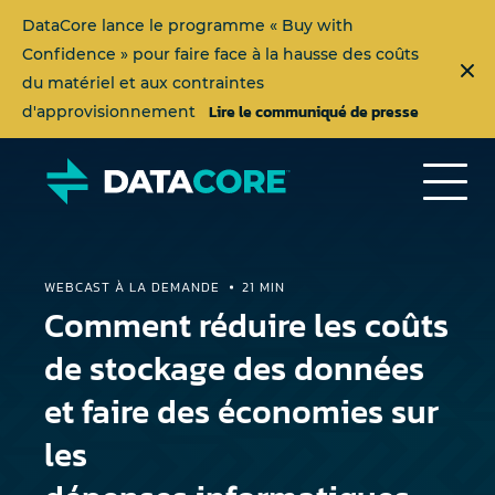
DataCore lance le programme « Buy with
Confidence » pour faire face à la hausse des coûts
du matériel et aux contraintes
Lire le communiqué de presse
d'approvisionnement
WEBCAST À LA DEMANDE
21 MIN
Comment réduire les coûts
de stockage des données
et faire des économies sur
les