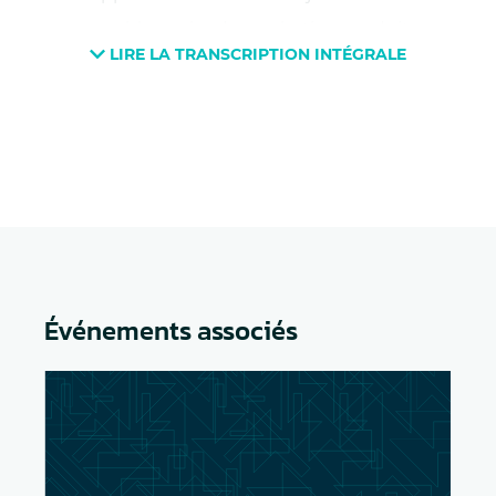
responsable senior du marketing produit
LIRE LA TRANSCRIPTION INTÉGRALE
chez DataCore ; c’est moi qui animerai la
séance aujourd’hui. Le thème d’aujourd’hui
porte sur la manière de
réduire les coûts de
stockage des données
et de réaliser des
économies sur les dépenses informatiques.
Dans le contexte de la pandémie de
coronavirus qui sévit actuellement et de la
récession économique qui en découle,
Événements associés
voyons ensemble comment les budgets
informatiques sont affectés. Et comment les
équipes informatiques peuvent gérer et
répondre à leurs besoins en matière de
stockage de données sans avoir à dépenser