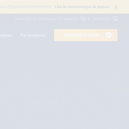
Lire le communiqué de presse
intes d'approvisionnement
La société
Connexion
Langues
Recherche
rvices
Partenaires
VERSION D'ESSAI