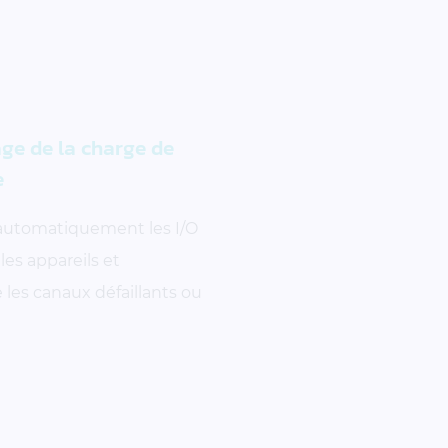
age de la charge de
e
 automatiquement les I/O
les appareils et
les canaux défaillants ou