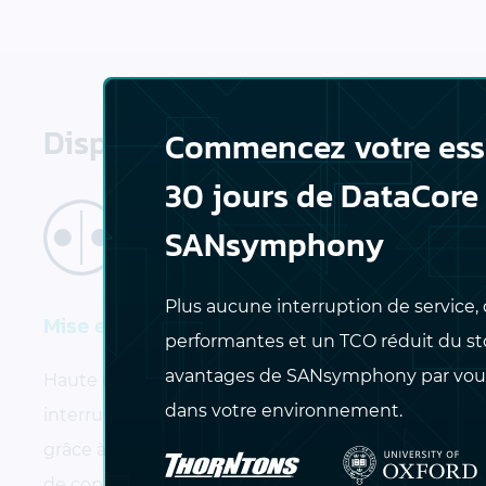
Disponibilité
Commencez votre essa
30 jours de DataCore
SANsymphony
Plus aucune interruption de service, 
Mise en miroir synchrone
Réplicat
performantes et un TCO réduit du sto
distance
avantages de SANsymphony par vou
Haute disponibilité sans aucune
dans votre environnement.
Reprise d'
interruption ni aucune intervention
sites dista
grâce à la mise en miroir continue
simples ; 
de copies actives/actives entre des