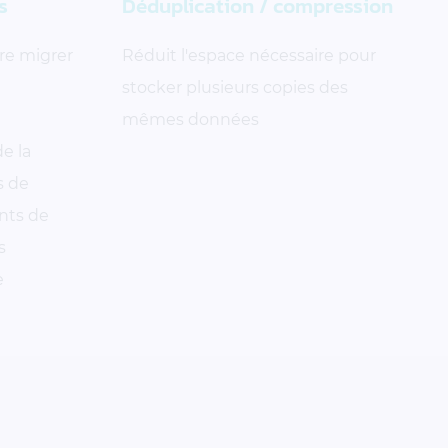
s
Déduplication / compression
re migrer
Réduit l'espace nécessaire pour
stocker plusieurs copies des
mêmes données
de la
s de
nts de
s
e