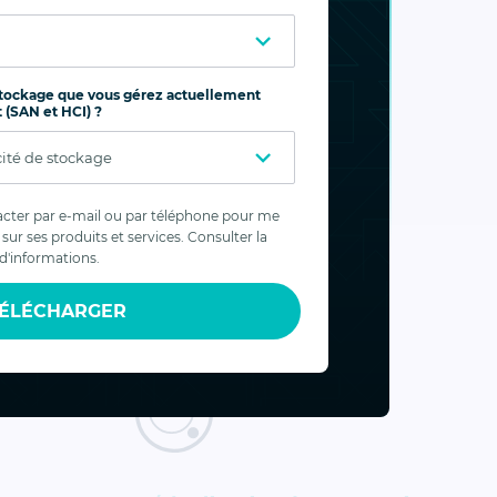
turbateur
système ; accélération de la
récupération et possibilité
 stockage que vous gérez actuellement
d'analyses hors ligne
 (SAN et HCI) ?
cter par e-mail ou par téléphone pour me
sur ses produits et services. Consulter la
d'informations.
ÉLÉCHARGER