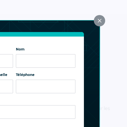
×
Nom
elle
Téléphone
ation
Snapshots / backups
es
Saisie rapide des images de
evenir à
sauvegardes instantanées sur les
ntérieur à
périphériques de stockage ;
irale ou
clonage efficace des images