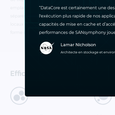
distantes 
“DataCore est certainement une des 
emplacements physiquement
performan
l'exécution plus rapide de nos applic
séparés, accessibles aux clusters
capacités de mise en cache et d’accé
locaux et métropolitains sous
performances de SANsymphony jouent
forme de disques partagés
Lamar Nicholson
Architecte en stockage et enviro
Efficacité