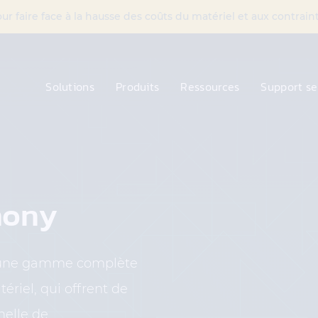
 faire face à la hausse des coûts du matériel et aux contra
Solutions
Produits
Ressources
Support se
hony
e une gamme complète
riel, qui offrent de
helle de