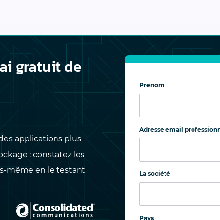
i gratuit de
Prénom
Adresse email professionn
des applications plus
ion asynchrone à
Protection et restaur
ckage : constatez les
continues des donné
s-même en le testant
La société
activité et migration des
Les entreprises peuvent r
nts à la fois rapides et
un point dans le temps a
Pays
actualisation des copies
un sinistre, une attaque v