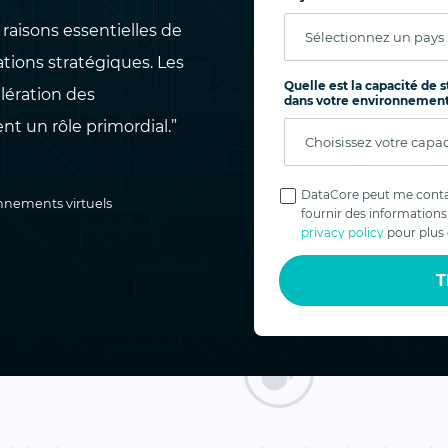
sans incidence sur les
un autre événement per
raisons essentielles de
ces locales
sans avoir à exécuter de
ations stratégiques. Les
Quelle est la capacité de
sauvegarde explicite
lération des
dans votre environnement
 un rôle primordial.”
Politique de
confidentialité
DataCore peut me conta
nnements virtuels
fournir des informations 
privacy policy
pour plus 
T