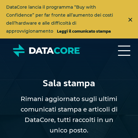
DataCore lancia il programma “Buy with
Confidence” per far fronte all’aumento dei costi
dell’hardware e alle difficoltà di
Leggi il comunicato stampa
approvvigionamento
Sala stampa
Rimani aggiornato sugli ultimi
comunicati stampa e articoli di
DataCore, tutti raccolti in un
unico posto.