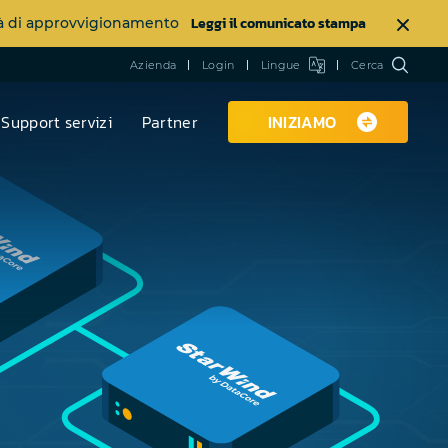
Leggi il comunicato stampa
ltà di approvvigionamento
Azienda
Login
Lingue
Cerca
Support servizi
Partner
INIZIAMO