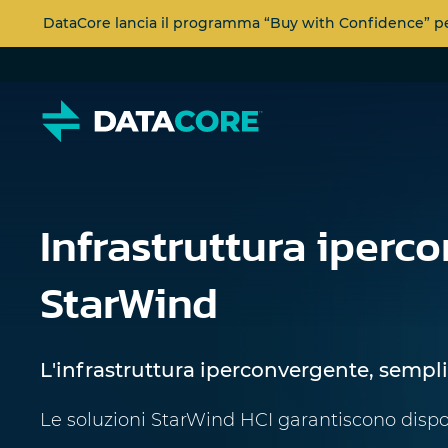
DataCore lancia il programma “Buy with Confidence” per 
Infrastruttura iperc
StarWind
L'infrastruttura iperconvergente, sempl
Le soluzioni StarWind HCI garantiscono dispo