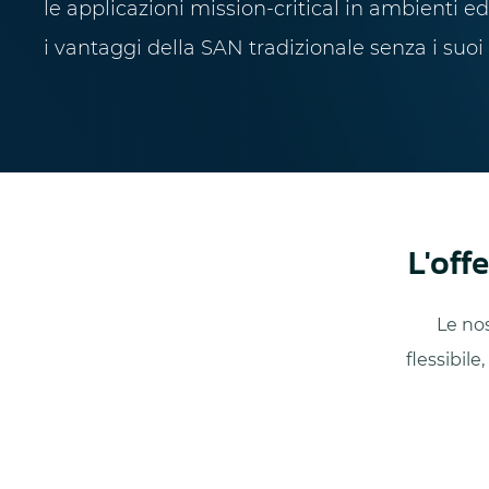
le applicazioni mission-critical in ambienti e
i vantaggi della SAN tradizionale senza i suoi
L'off
Le nos
flessibile