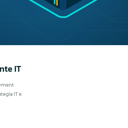
nte IT
loyment
ategia IT e