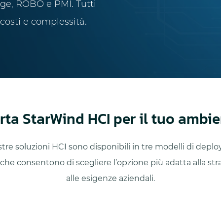
dge, ROBO e PMI. Tutti
 costi e complessità.
erta StarWind HCI per il tuo ambie
tre soluzioni HCI sono disponibili in tre modelli di dep
, che consentono di scegliere l’opzione più adatta alla str
alle esigenze aziendali.