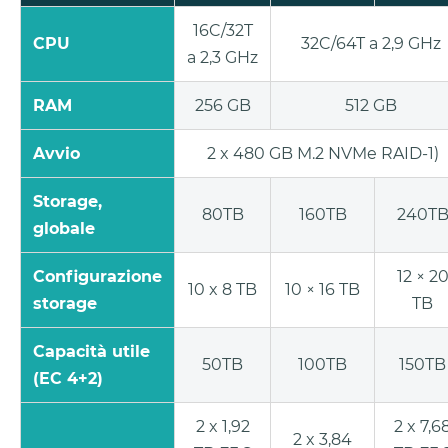
16C/32T
CPU
32C/64T a 2,9 GHz
a 2,3 GHz
RAM
256 GB
512 GB
Avvio
2 x 480 GB M.2 NVMe RAID-1)
Storage,
80TB
160TB
240T
globale
Configurazione
12 × 2
10 x 8 TB
10 × 16 TB
storage
TB
Capacità utile
50TB
100TB
150TB
(EC 4+2)
2 x 1,92
2 x 7,6
2 x 3,84