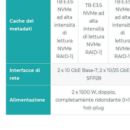
TB E3.S
TB E3.
TB E3.S
NVMe
NVMe
NVMe ad
ad alta
ad alt
Cache dei
alta
intensità
intensi
metadati
intensità
di
di
di lettura
lettura
lettur
NVMe
NVMe
NVMe
RAID-1)
RAID-1)
RAID-1
Interfacce di
2 x 10 GbE Base-T; 2 x 10/25 GbE
rete
SFP28
2 x 1500 W, doppio,
Alimentazione
completamente ridondante (1+1)
hot-plug