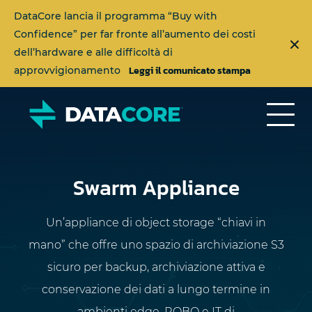
DataCore lancia il programma “Buy with
Confidence” per far fronte all’aumento dei costi
dell’hardware e alle difficoltà di
Leggi il comunicato stampa
approvvigionamento
Swarm Appliance
Un’appliance di object storage “chiavi in
mano” che offre uno spazio di archiviazione S3
sicuro per backup, archiviazione attiva e
conservazione dei dati a lungo termine in
ambienti edge, ROBO e IT di