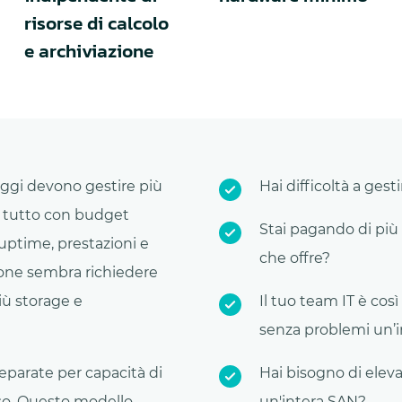
risorse di calcolo
e archiviazione
 Oggi devono gestire più
Hai difficoltà a gest
il tutto con budget
Stai pagando di più 
 uptime, prestazioni e
che offre?
ione sembra richiedere
iù storage e
Il tuo team IT è cos
senza problemi un’i
separate per capacità di
Hai bisogno di eleva
so. Questo modello
un'intera SAN?