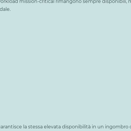
workload mission-critical rimangono sempre disponibili, m
dale.
CI garantisce la stessa elevata disponibilità in un ingomb