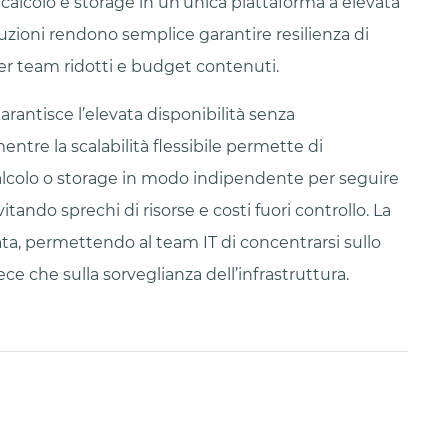
calcolo e storage in un’unica piattaforma a elevata
oluzioni rendono semplice garantire resilienza di
per team ridotti e budget contenuti.
rantisce l’elevata disponibilità senza
tre la scalabilità flessibile permette di
alcolo o storage in modo indipendente per seguire
vitando sprechi di risorse e costi fuori controllo. La
ta, permettendo al team IT di concentrarsi sullo
ce che sulla sorveglianza dell’infrastruttura.