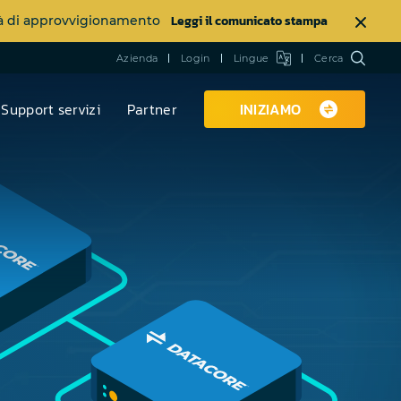
Leggi il comunicato stampa
ltà di approvvigionamento
Azienda
Login
Lingue
Cerca
Support servizi
Partner
INIZIAMO