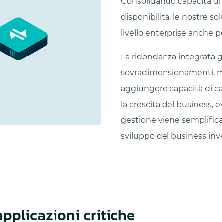
Consolidando capacità di 
disponibilità, le nostre s
livello enterprise anche 
La ridondanza integrata ga
sovradimensionamenti, men
aggiungere capacità di c
la crescita del business, e
gestione viene semplifica
sviluppo del business inve
applicazioni critiche