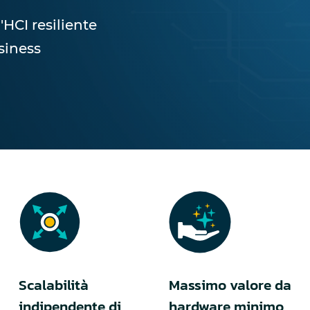
'HCI resiliente
siness
Scalabilità
Massimo valore da
indipendente di
hardware minimo