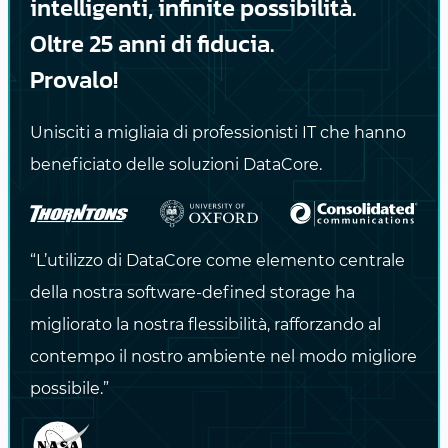
intelligenti, infinite possibilità.
Oltre 25 anni di fiducia.
Provalo!
Navigare nella tempesta: l’acquisizione Broadcom-V
Unisciti a migliaia di professionisti IT che hanno
28 GIU 2024
VINOD MOHAN
beneficiato delle soluzioni DataCore.
Navigare nella tempesta: l’acquisizione
Broadcom-VMware e i suoi effetti a
catena
“L’utilizzo di DataCore come elemento centrale
della nostra software-defined storage ha
migliorato la nostra flessibilità, rafforzando al
contempo il nostro ambiente nel modo migliore
possibile.”