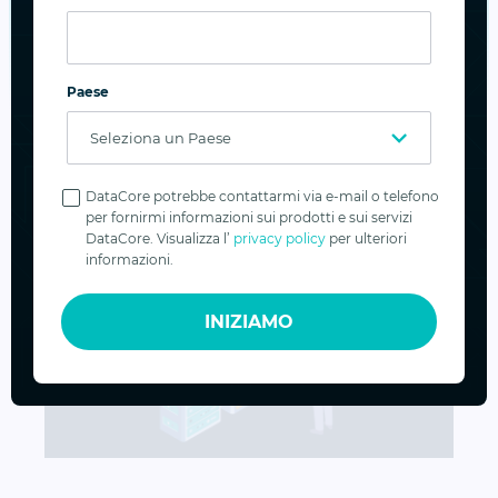
La strategia vincente che passa dai Managed Servic
15 MAR 2022
FRANCA CASTELLI
La strategia vincente che passa dai
Paese
Managed Service Provider: la parola a
Netx64
Privacy
Policy
DataCore potrebbe contattarmi via e-mail o telefono
per fornirmi informazioni sui prodotti e sui servizi
DataCore. Visualizza l’
privacy policy
per ulteriori
informazioni.
INIZIAMO
Blocchi, file e oggetti: come queste tre tipologie di