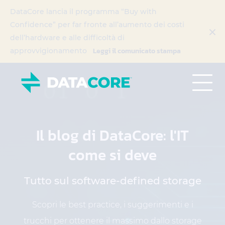
DataCore lancia il programma “Buy with
Confidence” per far fronte all’aumento dei costi
dell’hardware e alle difficoltà di
Leggi il comunicato stampa
approvvigionamento
Il blog di DataCore: l'IT
come si deve
Tutto sul software-defined storage
Scopri le best practice, i suggerimenti e i
trucchi per ottenere il massimo dallo storage