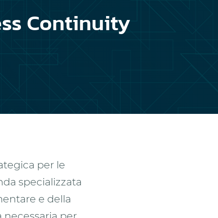
ss Continuity
ategica per le
nda specializzata
mentare e della
sa necessaria per