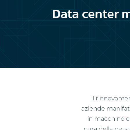
Data center 
Il rinnovamen
aziende manifatt
in macchine et
cura della perso