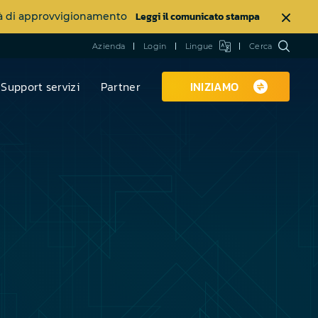
Leggi il comunicato stampa
ltà di approvvigionamento
Azienda
Login
Lingue
Cerca
Support servizi
Partner
INIZIAMO