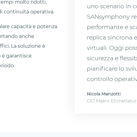
tempi molto ridotti,
uno scenario in 
i continuità operativa.
SANsymphony real
performante e scal
alare capacità e potenza
portando anche
replica sincrona e
fici. La soluzione è
virtuali. Oggi po
 e garantisce
sicurezza e flessi
riodo.
pianificare lo sv
controllo operativ
Nicola Manzotti
CIO Makro Etichettatur