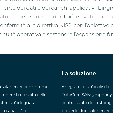
umento dei dati e dei carichi applicativi. L’in
ato l’esigenza di standard più elevati in termi
onformità alla direttiva NIS2, con l’obiettivo d
inuità operativa e sostenere l’espansione fu
La soluzione
a sala server con sistemi
A seguito di un’analisi t
stenere la crescita delle
DataCore SANsymphony pi
antire un’adeguata
centralizzata dello storag
la capacità di
prevede due sale server i