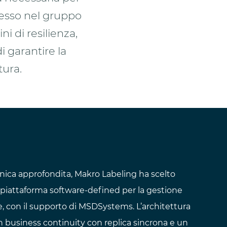
gresso nel gruppo
ni di resilienza,
i garantire la
tura.
ecnica approfondita, Makro Labeling ha scelto
attaforma software-defined per la gestione
e, con il supporto di MSDSystems. L’architettura
n business continuity con replica sincrona e un