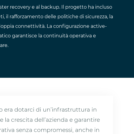
aster recovery e al backup. Il progetto ha incluso
, il rafforzamento delle politiche di sicurezza, la
doppia connettività. La configurazione active-
tico garantisce la continuità operativa e
are.
vo era dotarci di un’infrastruttura in
 la crescita dell’azienda e garantire
erativa senza compromessi, anche in