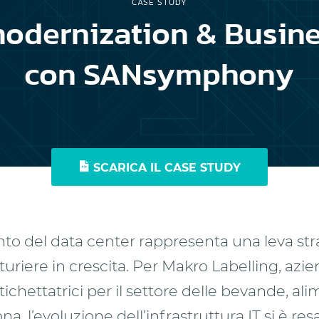
CASE STUDY
modernization & Busine
con SANsymphony
SCARICA IL CASE STUDY
to del data center rappresenta una leva str
uriere in crescita. Per Makro Labelling, azie
ichettatrici per il settore delle bevande, ali
na, l’evoluzione dell’infrastruttura IT si è re