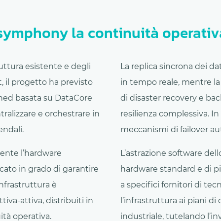
ymphony la continuità operativa 
ruttura esistente e degli
La replica sincrona dei da
 il progetto ha previsto
in tempo reale, mentre la 
fined basata su DataCore
di disaster recovery e bac
ralizzare e orchestrare in
resilienza complessiva. In
endali.
meccanismi di failover aut
ente l’hardware
L’astrazione software dell
cato in grado di garantire
hardware standard e di pia
infrastruttura è
a specifici fornitori di t
iva-attiva, distribuiti in
l’infrastruttura ai piani d
ità operativa.
industriale, tutelando l’