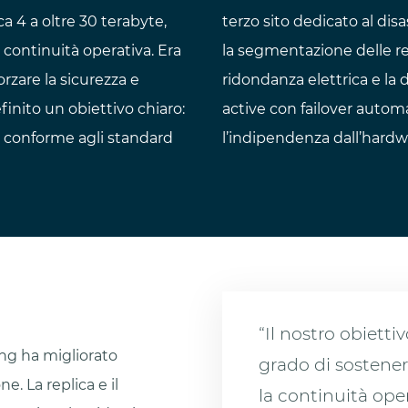
a 4 a oltre 30 terabyte,
terzo sito dedicato al dis
 continuità operativa. Era
la segmentazione delle reti
orzare la sicurezza e
ridondanza elettrica e la 
finito un obiettivo chiaro:
active con failover automa
e e conforme agli standard
l’indipendenza dall’hardw
“Il nostro obietti
ing ha migliorato
grado di sostenere
ne. La replica e il
la continuità op