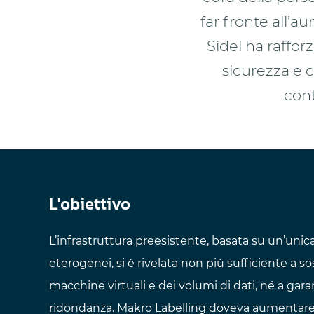
far fronte all’a
Sidel ha rafforz
sicurezza e c
cont
L'obiettivo
L’infrastruttura preesistente, basata su un’unic
eterogenei, si è rivelata non più sufficiente a so
macchine virtuali e dei volumi di dati, né a gar
ridondanza. Makro Labelling doveva aumentare 