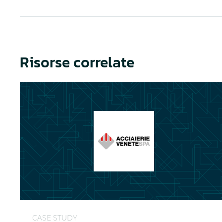
Risorse correlate
SANsymphony: solidità e indipendenza tecnologica
CASE STUDY