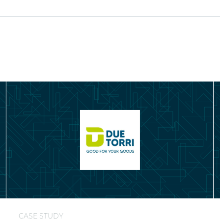
 per Acciaierie Venete
Continuità operativa e ripristino di emergenza per la lo
A
CASE STUDY