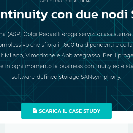
CASE STUDY
HEALTHCARE
ontinuity con due no
ona (ASP) Golgi Redaelli eroga servizi di assistenza 
mplessivo che sfiora i 1.600 tra dipendenti e collab
: Milano, Vimodrone e Abbiategrasso. Per il proge
re in ogni momento la business continuity ed è st
software-defined storage SANsymphony.
SCARICA IL CASE STUDY