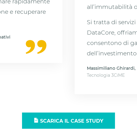
ornare rapidamente
all’immutabilità d
one e recuperare
Si tratta di serviz
DataCore, offriam
ativi
consentono di gar
dell’investimento 
Massimiliano Ghirardi,
Tecnologia 3CiME
SCARICA IL CASE STUDY