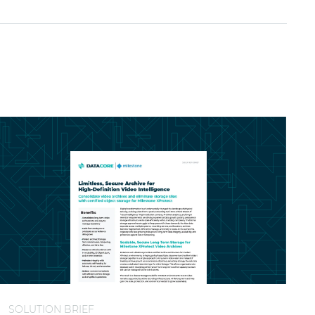
gistica integrata
rchiviazione a lungo termine per gli archivi video di Mil
SOLUTION BRIEF