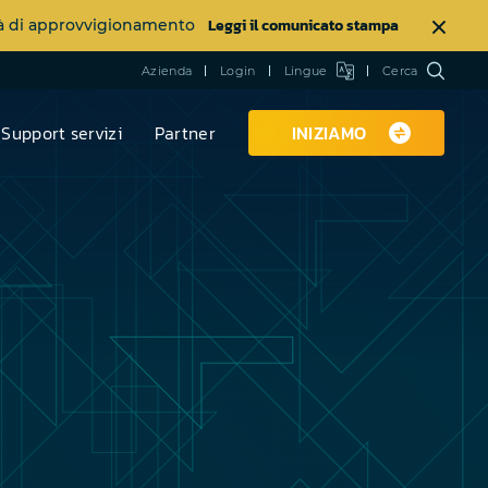
Leggi il comunicato stampa
ltà di approvvigionamento
Azienda
Login
Lingue
Cerca
Support servizi
Partner
INIZIAMO