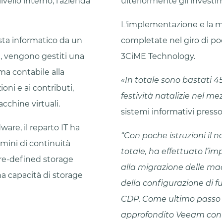
livello interno, l’azienda
ulteriormente gli investi
L'implementazione e la 
sta informatico da un
completate nel giro di po
e, vengono gestiti una
3CiME Technology.
ema contabile alla
«In totale sono bastati 45
ioni e ai contributi,
festività natalizie nel me
chine virtuali.
sistemi informativi presso
are, il reparto IT ha
“Con poche istruzioni il 
rmini di continuità
totale, ha effettuato l’i
are-defined storage
alla migrazione delle mac
a capacità di storage
della configurazione di f
CDP. Come ultimo passo
approfondito Veeam con D