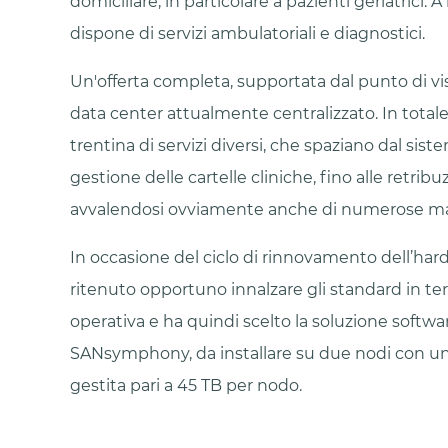
domiciliare, in particolare a pazienti geriatrici. A 
dispone di servizi ambulatoriali e diagnostici.
Un'offerta completa, supportata dal punto di vi
data center attualmente centralizzato. In total
trentina di servizi diversi, che spaziano dal sist
gestione delle cartelle cliniche, fino alle retribuz
avvalendosi ovviamente anche di numerose mac
In occasione del ciclo di rinnovamento dell’hardw
ritenuto opportuno innalzare gli standard in te
operativa e ha quindi scelto la soluzione softw
SANsymphony, da installare su due nodi con un
gestita pari a 45 TB per nodo.