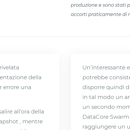
produzione e sono stati pi
accorti praticamente di n
rivelata
Un’interessante 
entazione della
potrebbe consiste
r errore una
disporre quindi 
in tal modo un am
un secondo momen
lire all’ora della
DataCore Swarm 
napshot , mentre
raggiungere un ult