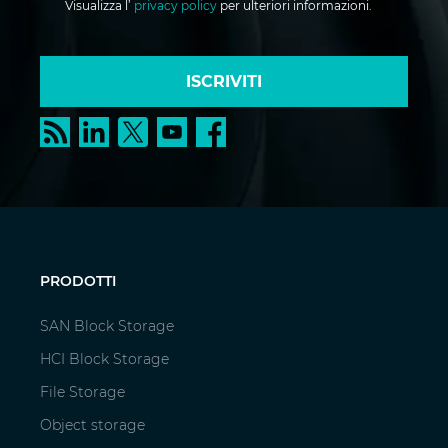
Visualizza l’
privacy policy
per ulteriori informazioni.
ISCRIVITI
PRODOTTI
SAN Block Storage
HCI Block Storage
File Storage
Object storage