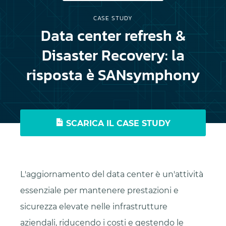
CASE STUDY
Data center refresh &
Disaster Recovery: la
risposta è SANsymphony
SCARICA IL CASE STUDY
L'aggiornamento del data center è un'attività
essenziale per mantenere prestazioni e
sicurezza elevate nelle infrastrutture
aziendali, riducendo i costi e gestendo le