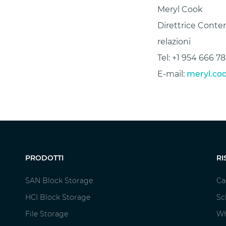
Meryl Cook
Direttrice Conte
relazioni
Tel: +1 954 666 7
E-mail:
meryl.co
PRODOTTI
RI
SAN Block Storage
Ca
HCI Block Storage
Sc
File Storage
Wh