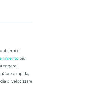
 problemi di
tenimento
più
oteggere i
aCore è rapida,
dia di velocizzare