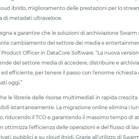
cloud ibrido, miglioramento delle prestazioni per lo stre
ca di metadati ultraveloce.
gna a garantire che le soluzioni di archiviazione Swarm 
ante cambiamento del settore dei media e entertainmen
f Product Officer in DataCore Software. “La nuova versi
ende del settore media di accedere, distribuire e archivia
o ed efficiente, per tenere il passo con l’enorme richiesta
i oggi.”
e le librerie delle risorse multimediali in rapida crescit
ibili istantaneamente. La migrazione online elimina i lung
, riducendo il TCO e garantendo il massimo tempo di att
ottimizza l’efficienza delle operazioni e del flusso di lav
ivati, pubblici e su cloud ibridi. Grazie all’utilizzo di Swar