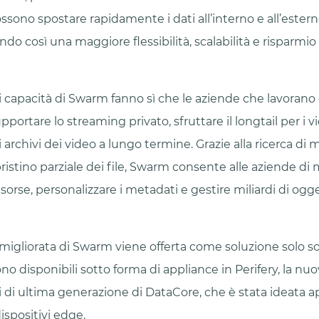
sono spostare rapidamente i dati all’interno e all’estern
do così una maggiore flessibilità, scalabilità e risparmio 
i capacità di Swarm fanno sì che le aziende che lavorano
portare lo streaming privato, sfruttare il longtail per 
i archivi dei video a lungo termine. Grazie alla ricerca di
pristino parziale dei file, Swarm consente alle aziende di 
sorse, personalizzare i metadati e gestire miliardi di ogge
migliorata di Swarm viene offerta come soluzione solo so
ono disponibili sotto forma di appliance in Perifery, la nu
i di ultima generazione di DataCore, che è stata ideata
ispositivi edge.