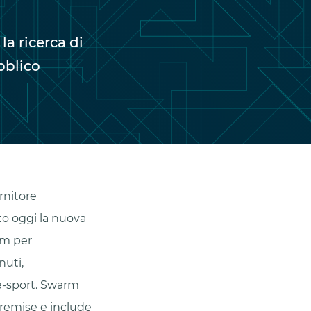
la ricerca di
bblico
rnitore
to oggi la nuova
rm per
nuti,
 e-sport. Swarm
premise e include