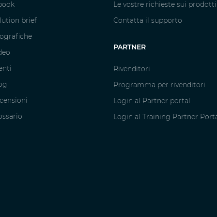
book
Le vostre richieste sui prodotti
lution brief
Contatta il supporto
fografiche
PARTNER
deo
enti
Rivenditori
og
Programma per rivenditori
censioni
Login al Partner portal
ossario
Login al Training Partner Port