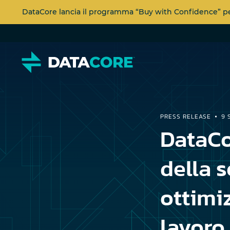
DataCore lancia il programma “Buy with Confidence” per 
PRESS RELEASE
9 
DataCo
della 
ottimiz
lavoro