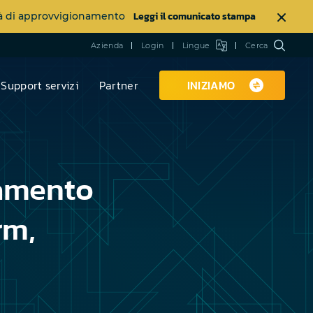
Leggi il comunicato stampa
ltà di approvvigionamento
Azienda
Login
Lingue
Cerca
Support servizi
Partner
INIZIAMO
ramento
rm,