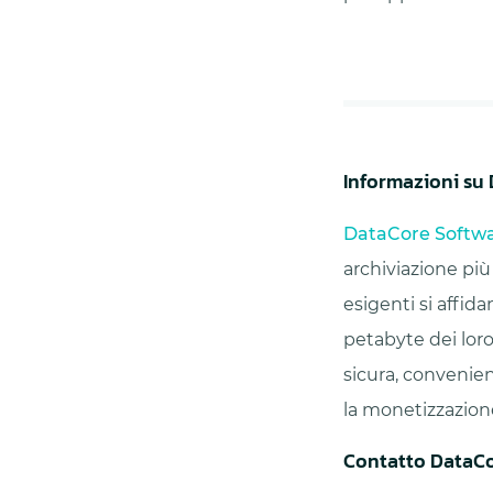
Informazioni su
DataCore Softw
archiviazione più
esigenti si affid
petabyte dei loro
sicura, convenien
la monetizzazion
Contatto DataC