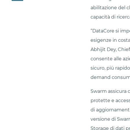
abilitazione del 
capacità di ricer
“DataCore si impe
esigenze in cost
Abhijit Dey, Chie
consente alle azi
sicuro, più rapid
demand consumat
Swarm assicura ch
protette e access
di aggiornamento
versione di Swarm 
Storage di dati pr