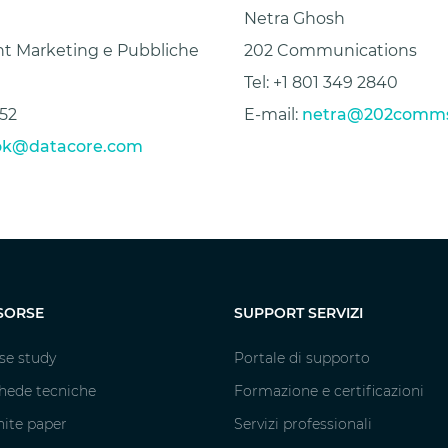
Netra Ghosh
nt Marketing e Pubbliche
202 Communications
Tel: +1 801 349 2840
852
E-mail:
netra@202comm
ok@datacore.com
SORSE
SUPPORT SERVIZI
se study
Portale di supporto
hede tecniche
Formazione e certificazioni
ite paper
Servizi professionali