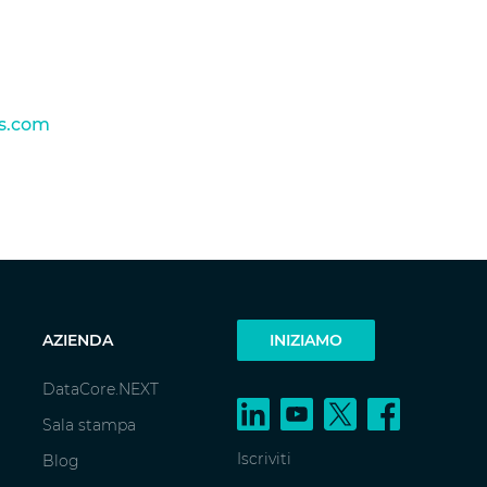
s.com
AZIENDA
INIZIAMO
DataCore.NEXT
Sala stampa
Iscriviti
Blog