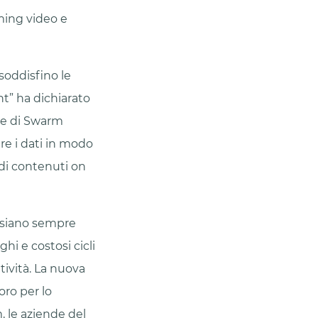
aming video e
soddisfino le
t” ha dichiarato
one di Swarm
re i dati in modo
 di contenuti on
a siano sempre
hi e costosi cicli
ività. La nuova
oro per lo
m, le aziende del