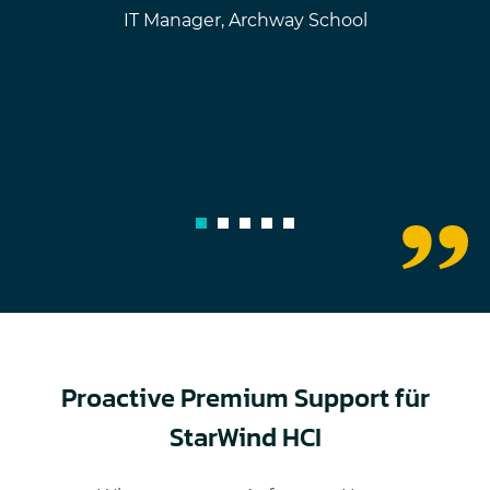
IT Manager, Archway School
1
2
3
4
5
Proactive Premium Support für
StarWind HCI