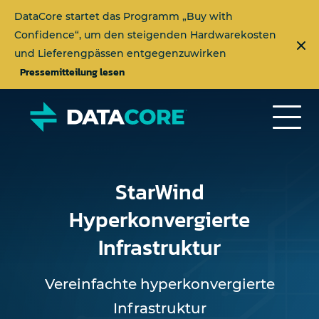
DataCore startet das Programm „Buy with
Confidence“, um den steigenden Hardwarekosten
und Lieferengpässen entgegenzuwirken
Pressemitteilung lesen
StarWind
Hyperkonvergierte
Infrastruktur
Vereinfachte hyperkonvergierte
Infrastruktur