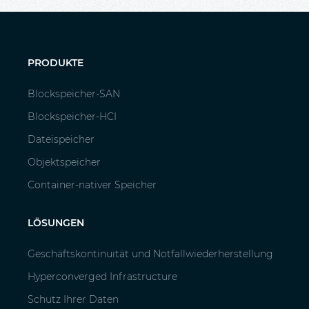
PRODUKTE
Blockspeicher-SAN
Blockspeicher-HCI
Dateispeicher
Objektspeicher
Container-nativer Speicher
LÖSUNGEN
Geschäftskontinuität und Notfallwiederherstellung
Hyperconverged Infrastructure
Schutz Ihrer Daten