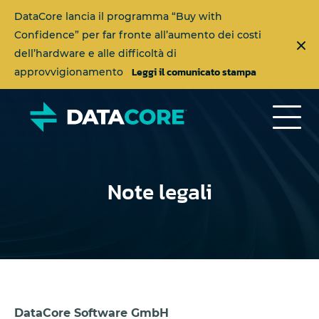
DataCore lancia il programma “Buy with
Confidence” per far fronte all’aumento dei costi
dell’hardware e alle difficoltà di
Leggi il comunicato stampa
approvvigionamento
Note legali
DataCore Software GmbH