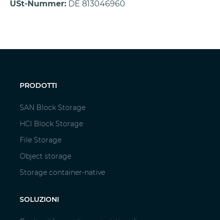
USt-Nummer:
DE 813046960
PRODOTTI
SAN Block Storage
HCI Block Storage
File Storage
Object storage
Storage container-native
SOLUZIONI