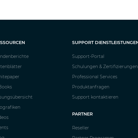
ESSOURCEN
SUPPORT DIENSTLEISTUNGE
ndenberichte
Support-Portal
tenblätter
Schulungen & Zertifizierungen
itepaper
Professional Services
Books
Produktanfragen
sungsübersicht
Support kontaktieren
fografiken
PARTNER
deos
ents
Reseller
og