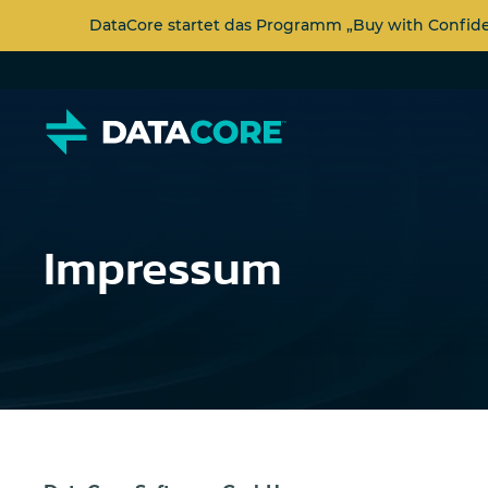
DataCore startet das Programm „Buy with Confi
Impressum