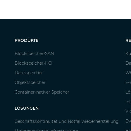
PRODUKTE
R
Blockspeicher-SAN
Ku
Blockspeicher-HCI
Da
Dateispeicher
Wh
Objektspeicher
E-
Container-nativer Speicher
Lö
In
LÖSUNGEN
Vi
Ev
Geschäftskontinuität und Notfallwiederherstellung
Bl