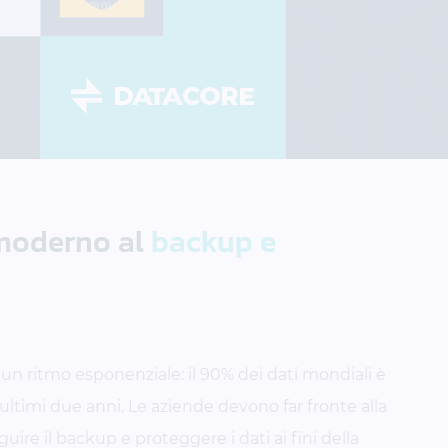
moderno al
backup e
 un ritmo esponenziale: il 90% dei dati mondiali è
ultimi due anni. Le aziende devono far fronte alla
uire il backup e proteggere i dati ai fini della