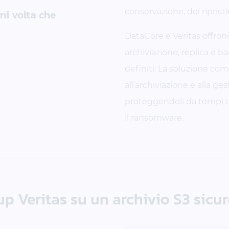
gni volta che
conservazione, del riprist
DataCore e Veritas offron
archiviazione, replica e b
definiti. La soluzione com
all’archiviazione e alla g
proteggendoli da tempi d
il ransomware.
up Veritas su un archivio S3 sicur