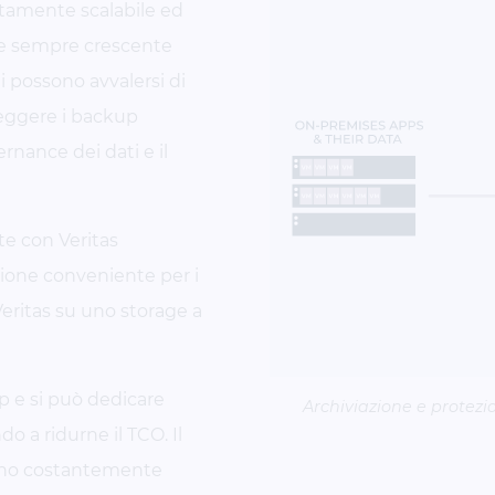
ltamente scalabile ed
e sempre crescente
ni possono avvalersi di
teggere i backup
rnance dei dati e il
te con Veritas
zione conveniente per i
Veritas su uno storage a
 e si può dedicare
Archiviazione e protezi
 a ridurne il TCO. Il
iano costantemente