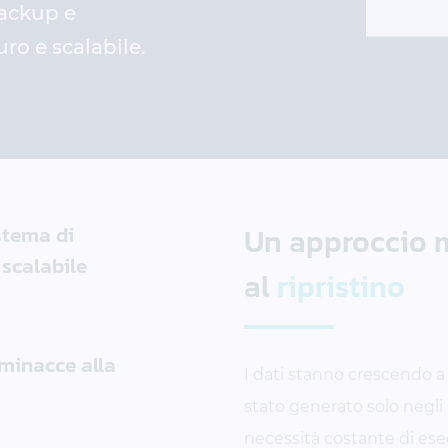
backup e
uro e scalabile.
stema di
Un approccio 
 scalabile
al
ripristino
 minacce alla
I dati stanno crescendo a
stato generato solo negli 
necessità costante di eseg