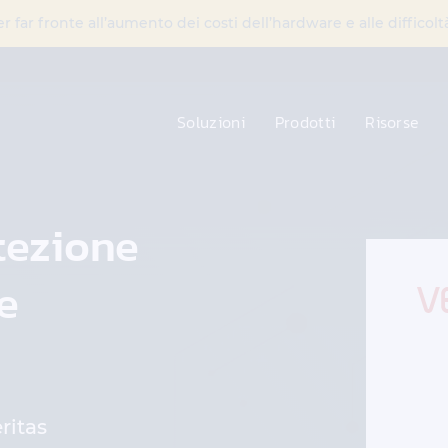
far fronte all’aumento dei costi dell’hardware e alle diffico
Soluzioni
Prodotti
Risorse
tezione
e
ritas