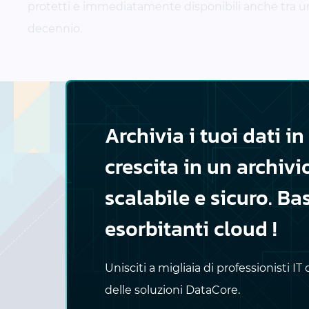
protetti e immediatamente disponibili anche tra 
decennio.
Archivia i tuoi dati i
Il sistema
crescita in un archivi
DataCore Swa
scalabile e sicuro. B
esorbitanti cloud !
Unisciti a migliaia di professionisti 
delle soluzioni DataCore.