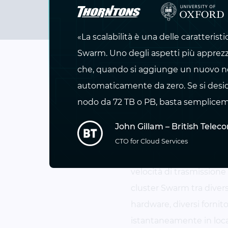
«La scalabilità è una delle caratterist
Swarm. Uno degli aspetti più apprezza
che, quando si aggiunge un nuovo no
Swarm: la solu
automaticamente da zero. Se si des
per i backup
nodo da 72 TB o PB, basta sempliceme
John Gillam – British Tele
Trasforma facilmente i s
CTO for Cloud Services
resiliente, in grado di o
velocità di trasmission
cluster Swarm tra diverse
hardware, diversi fornit
istantaneamente in loca