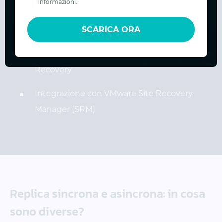
informazioni.
senza impatto sulla produzione
SCARICA ORA
La direzione della replica può essere
invertita utilizzando Advanced Site
Recovery
Integrazione con VMware Site Recovery
Manager (SRM)
Replica sincrona e asincrona: in cosa
sono diverse?