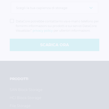
Privacy
Policy
DataCore potrebbe contattarmi via e-mail o telefono per
fornirmi informazioni sui prodotti e sui servizi DataCore.
Visualizza l’
privacy policy
per ulteriori informazioni.
SCARICA ORA
PRODOTTI
SAN Block Storage
HCI Block Storage
File Storage