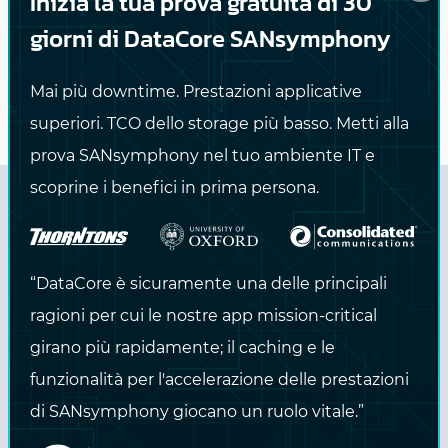
Inizia la tua prova gratuita di 30
failover o failback, per garantire che il sito
giorni di DataCore SANsymphony
alternativo riceva tutti gli aggiornamenti
dopo il ripristino dei servizi.
Mai più downtime. Prestazioni applicative
superiori. TCO dello storage più basso. Metti alla
prova SANsymphony nel tuo ambiente IT e
scoprine i benefici in prima persona.
Le cose da sapere sulla funzione
di replica asincrona
“DataCore è sicuramente una delle principali
ragioni per cui le nostre app mission-critical
Perfetta per disaster recovery, migrazioni
girano più rapidamente; il caching e le
tra siti e testing applicativo su sito remoto
funzionalità per l'accelerazione delle prestazioni
di SANsymphony giocano un ruolo vitale.”
È sufficiente una connessione IP di base
al sito secondario