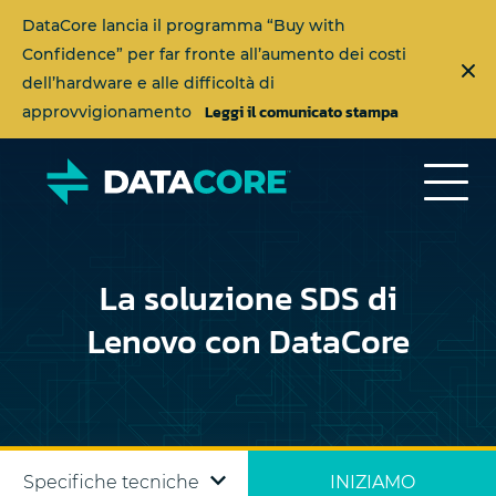
DataCore lancia il programma “Buy with
Confidence” per far fronte all’aumento dei costi
dell’hardware e alle difficoltà di
Leggi il comunicato stampa
approvvigionamento
La soluzione SDS di
Lenovo con DataCore
Specifiche tecniche
INIZIAMO