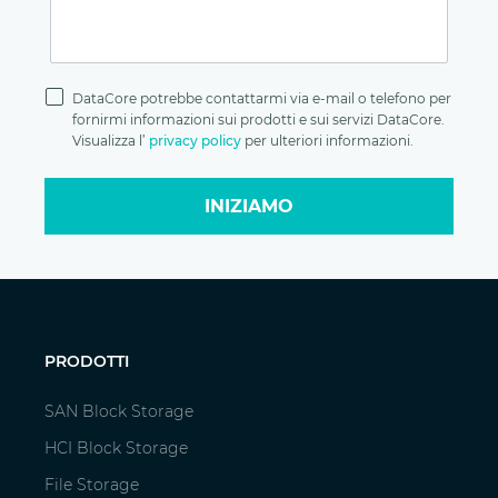
Privacy
Policy
DataCore potrebbe contattarmi via e-mail o telefono per
fornirmi informazioni sui prodotti e sui servizi DataCore.
Visualizza l’
privacy policy
per ulteriori informazioni.
INIZIAMO
PRODOTTI
SAN Block Storage
HCI Block Storage
File Storage