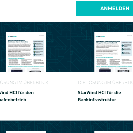
ANMELDEN
d HCI für den Flughafenbetrieb
StarWind HCI für die Bank
LÖSUNG IM ÜBERBLICK
DIE LÖSUNG IM ÜBERBLI
Wind HCI für den
StarWind HCI für die
hafenbetrieb
Bankinfrastruktur