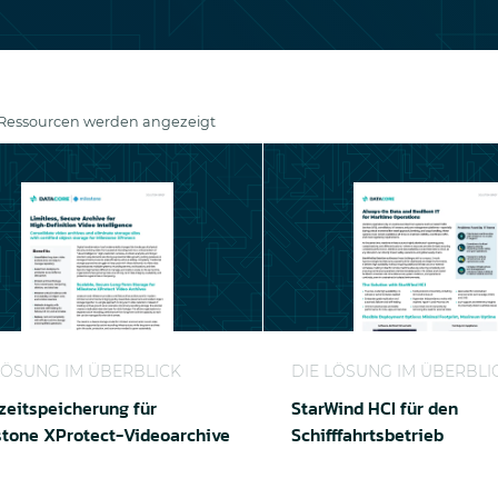
6 Ressourcen werden angezeigt
tspeicherung für Milestone XProtect-Videoarchive
StarWind HCI für den Schi
LÖSUNG IM ÜBERBLICK
DIE LÖSUNG IM ÜBERBLI
zeitspeicherung für
StarWind HCI für den
stone XProtect-Videoarchive
Schifffahrtsbetrieb