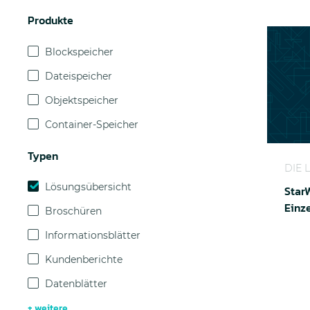
Produkte
Blockspeicher
Dateispeicher
Objektspeicher
Container-Speicher
StarWin
Typen
DIE 
Lösungsübersicht
StarW
Einz
Broschüren
Informationsblätter
Kundenberichte
Datenblätter
+ weitere