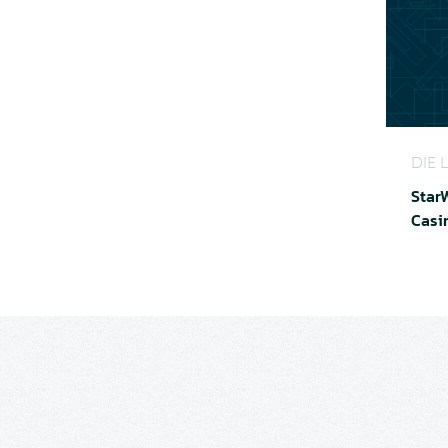
StarWin
DIE 
Star
Casi