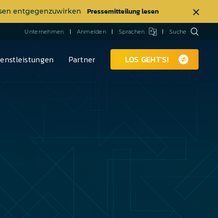
Pressemitteilung lesen
ässen entgegenzuwirken
Unternehmen
Anmelden
Sprachen
Suche
ienstleistungen
Partner
LOS GEHT'S!