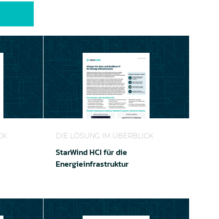
infrastruktur
StarWind HCI für die Energieinfrastruktur
CK
DIE LÖSUNG IM ÜBERBLICK
StarWind HCI für die
Energieinfrastruktur