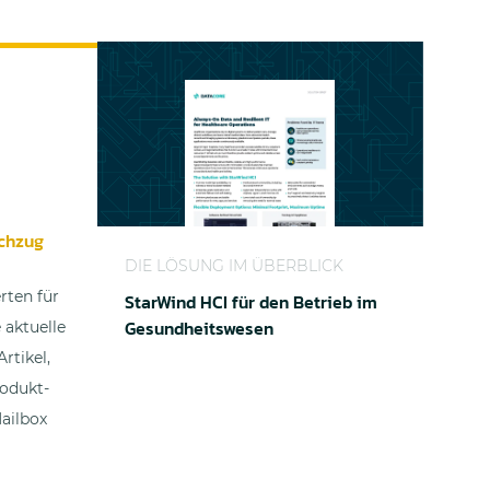
chzug
StarWind HCI für den Betrieb im Gesundhe
DIE LÖSUNG IM ÜBERBLICK
rten für
StarWind HCI für den Betrieb im
Gesundheitswesen
 aktuelle
rtikel,
odukt-
Mailbox