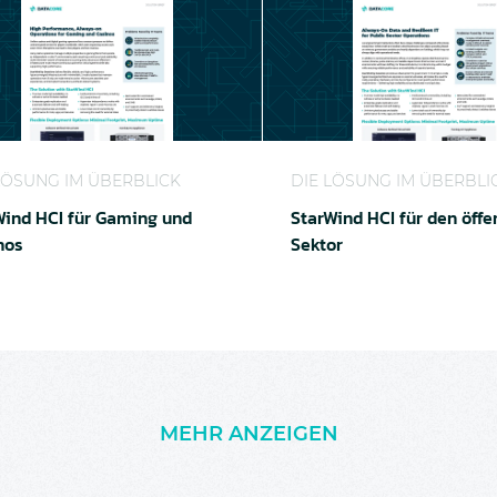
d HCI für Gaming und Casinos
StarWind HCI für den öffe
LÖSUNG IM ÜBERBLICK
DIE LÖSUNG IM ÜBERBLI
Wind HCI für Gaming und
StarWind HCI für den öffe
nos
Sektor
MEHR ANZEIGEN