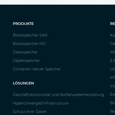
PRODUKTE
R
Blockspeicher-SAN
Ku
Blockspeicher-HCI
Da
Dateispeicher
Wh
Objektspeicher
E-
Container-nativer Speicher
Lö
In
LÖSUNGEN
Vi
Ev
Geschäftskontinuität und Notfallwiederherstellung
Bl
Hyperconverged Infrastructure
Re
Schutz Ihrer Daten