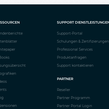
ESSOURCEN
SUPPORT DIENSTLEISTUNGE
ndenberichte
Support-Portal
tenblätter
Schulungen & Zertifizierungen
itepaper
Professional Services
Books
Produktanfragen
sungsübersicht
Support kontaktieren
fografiken
PARTNER
deos
ents
Reseller
og
Partner Programm
zensionen
Partner Portal Login