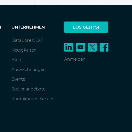
N
UNTERNEHMEN
LOS GEHT'S!
DataCore.NEXT
Neuigkeiten
Anmelden
Blog
Auszeichnungen
Events
Stellenangebote
Kontaktieren Sie uns