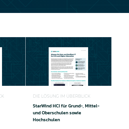
fffahrtsbetrieb
StarWind HCI für Grund-, Mittel- und Obers
CK
DIE LÖSUNG IM ÜBERBLICK
StarWind HCI für Grund-, Mittel-
und Oberschulen sowie
Hochschulen