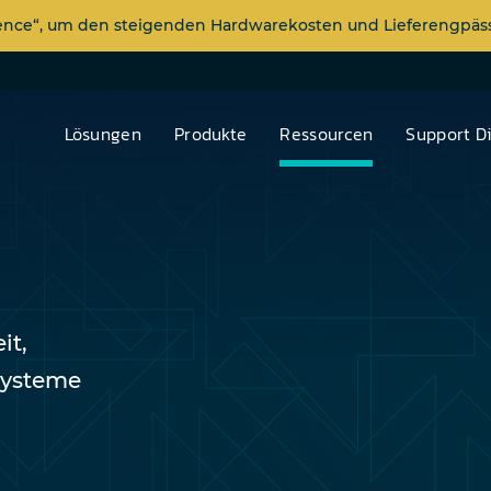
dence“, um den steigenden Hardwarekosten und Lieferengp
Lösungen
Produkte
Ressourcen
Support D
it,
Systeme