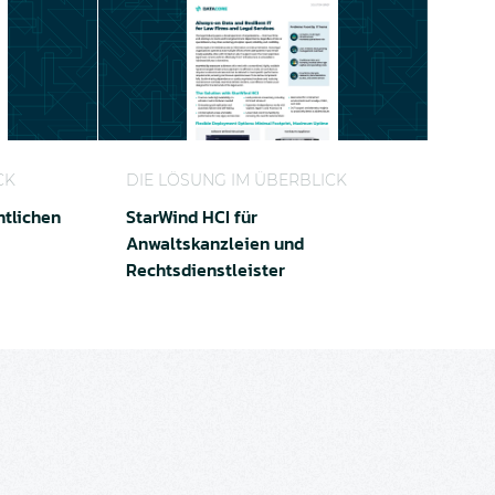
ntlichen Sektor
StarWind HCI für Anwaltskanzleien und Rech
CK
DIE LÖSUNG IM ÜBERBLICK
ntlichen
StarWind HCI für
Anwaltskanzleien und
Rechtsdienstleister