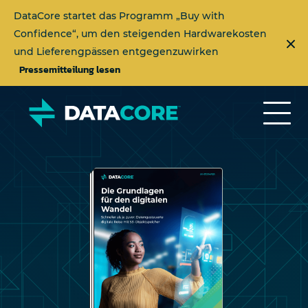
DataCore startet das Programm „Buy with
Confidence“, um den steigenden Hardwarekosten
und Lieferengpässen entgegenzuwirken
Pressemitteilung lesen