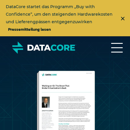
DataCore startet das Programm „Buy with
Confidence“, um den steigenden Hardwarekosten
und Lieferengpässen entgegenzuwirken
Pressemitteilung lesen