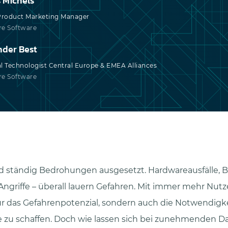
 Michels
Product Marketing Manager
e Software
nder Best
l Technologist Central Europe & EMEA Alliances
e Software
nd ständig Bedrohungen ausgesetzt. Hardwareausfälle, B
griffe – überall lauern Gefahren. Mit immer mehr Nut
ur das Gefahrenpotenzial, sondern auch die Notwendigkei
fe zu schaffen. Doch wie lassen sich bei zunehmenden