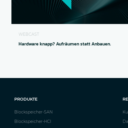
Mangel an Beschlägen? Aufräumen statt Anbauen
WEBCAST
Hardware knapp? Aufräumen statt Anbauen.
PRODUKTE
R
Blockspeicher-SAN
Ku
Blockspeicher-HCI
Da