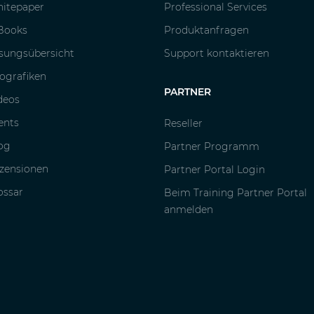
itepaper
Professional Services
Books
Produktanfragen
sungsübersicht
Support kontaktieren
fografiken
PARTNER
deos
ents
Reseller
og
Partner Programm
zensionen
Partner Portal Login
ossar
Beim Training Partner Portal
anmelden