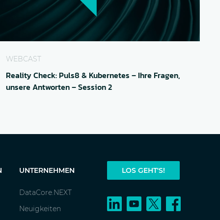
r Speicher und Backup mit DataCore Puls8, KubeVirt u
eality Check: Puls8 & Kubernetes – Ihre Fragen, unsere 
WEBCAST
Reality Check: Puls8 & Kubernetes – Ihre Fragen,
unsere Antworten – Session 2
N
UNTERNEHMEN
LOS GEHT'S!
DataCore.NEXT
Neuigkeiten