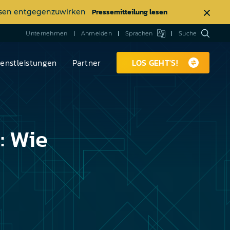
Pressemitteilung lesen
ässen entgegenzuwirken
Unternehmen
Anmelden
Sprachen
Suche
ienstleistungen
Partner
LOS GEHT'S!
: Wie