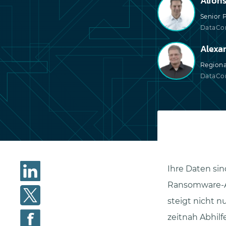
Alfons
Senior 
DataCor
Alexa
Regiona
DataCor
Ihre Daten si
Ransomware-An
steigt nicht n
zeitnah Abhil