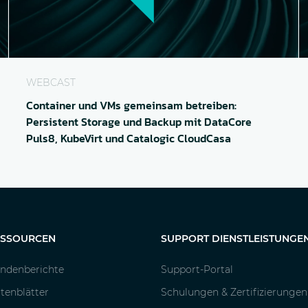
.
Container und VMs gemeinsam betreiben: Persistente
R
WEBCAST
Container und VMs gemeinsam betreiben:
Persistent Storage und Backup mit DataCore
Puls8, KubeVirt und Catalogic CloudCasa
ESSOURCEN
SUPPORT DIENSTLEISTUNGE
ndenberichte
Support-Portal
tenblätter
Schulungen & Zertifizierungen