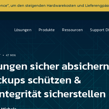
dence“, um den steigenden Hardwarekosten und Lieferengp
Lösungen
Produkte
Ressourcen
Support D
T
47 MIN
ungen sicher absichern
ckups schützen &
ntegrität sicherstellen