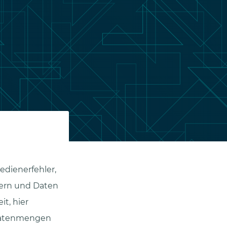
edienerfehler,
zern und Daten
t, hier
 Datenmengen