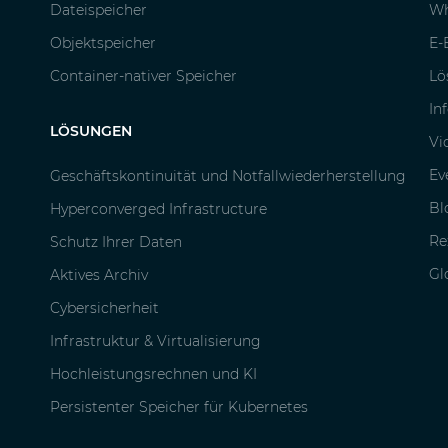
Dateispeicher
Wh
Objektspeicher
E-
Container-nativer Speicher
Lö
In
LÖSUNGEN
Vi
Ev
Geschäftskontinuität und Notfallwiederherstellung
Bl
Hyperconverged Infrastructure
Re
Schutz Ihrer Daten
Gl
Aktives Archiv
Cybersicherheit
Infrastruktur & Virtualisierung
Hochleistungsrechnen und KI
Persistenter Speicher für Kubernetes