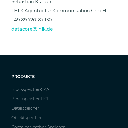
Sebastian Kratzer
LHLK Agentur für Kommunikation GmbH
+49 89 720187 130
datacore@lhlk.de
PRODUKTE
Blockspeicher-SAN
Blockspeicher-HCI
Dateispeicher
Objektspeicher
Container-nativer Speicher