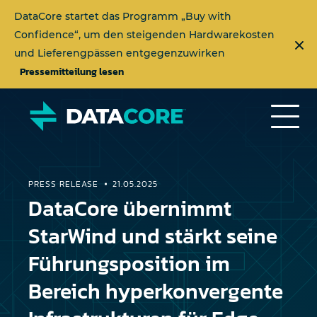
DataCore startet das Programm „Buy with
Confidence“, um den steigenden Hardwarekosten
und Lieferengpässen entgegenzuwirken
Pressemitteilung lesen
PRESS RELEASE
21.05.2025
DataCore übernimmt
StarWind und stärkt seine
Führungsposition im
Bereich hyperkonvergente