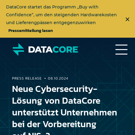
DataCore startet das Programm „Buy with
Confidence“, um den steigenden Hardwarekosten
und Lieferengpässen entgegenzuwirken
Pressemitteilung lesen
PRESS RELEASE
08.10.2024
Neue Cybersecurity-
Lösung von DataCore
unterstützt Unternehmen
bei der Vorbereitung