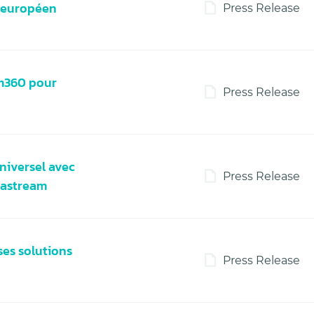
e européen
Press Release
m360 pour
Press Release
niversel avec
Press Release
rcastream
ses solutions
Press Release