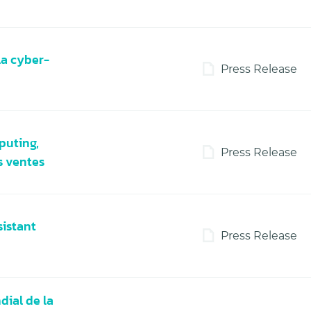
la cyber-
Press Release
puting,
Press Release
s ventes
sistant
Press Release
dial de la