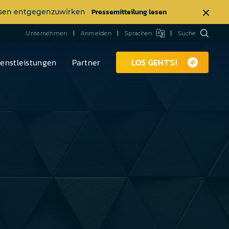
Pressemitteilung lesen
ässen entgegenzuwirken
Unternehmen
Anmelden
Sprachen
Suche
ienstleistungen
Partner
LOS GEHT'S!