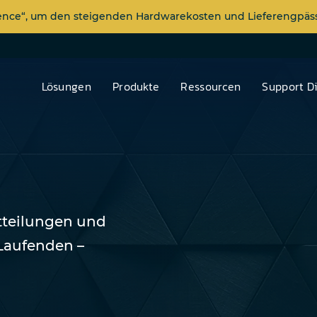
dence“, um den steigenden Hardwarekosten und Lieferengp
Lösungen
Produkte
Ressourcen
Support D
tteilungen und
Laufenden –