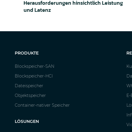
Herausforderungen hinsichtlich Leistung
und Latenz
PRODUKTE
R
Blockspeicher-SAN
Ku
Blockspeicher-HCI
Da
Dateispeicher
Wh
Objektspeicher
E-
Container-nativer Speicher
Lö
In
LÖSUNGEN
Vi