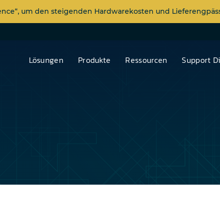
dence“, um den steigenden Hardwarekosten und Lieferengp
Lösungen
Produkte
Ressourcen
Support D