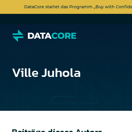
DataCore startet das Programm „Buy with Confi
Ville Juhola