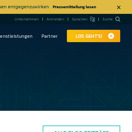
Pressemitteilung lesen
ässen entgegenzuwirken
Unternehmen
Anmelden
Sprachen
Suche
ienstleistungen
Partner
LOS GEHT'S!