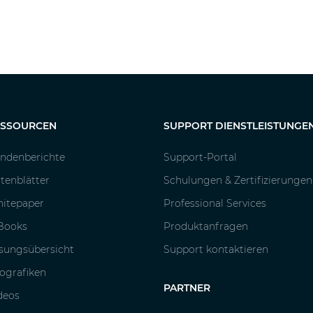
ESSOURCEN
SUPPORT DIENSTLEISTUNGE
ndenberichte
Support-Portal
tenblätter
Schulungen & Zertifizierungen
itepaper
Professional Services
Books
Produktanfragen
sungsübersicht
Support kontaktieren
fografiken
PARTNER
deos