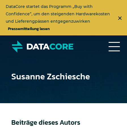
DataCore startet das Programm „Buy with
Confidence“, um den steigenden Hardwarekosten
und Lieferengpässen entgegenzuwirken
Pressemitteilung lesen
Susanne Zschiesche
Beiträge dieses Autors