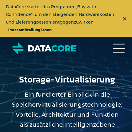
DataCore startet das Programm „Buy with
Confidence“, um den steigenden Hardwarekosten
und Lieferengpässen entgegenzuwirken
Pressemitteilung lesen
Storage-Virtualisierung
Ein fundierter Einblick in die
Speichervirtualisierungstechnologie:
Vorteile, Architektur und Funktion
als zusätzliche Intelligenzebene