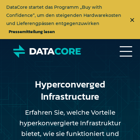
DataCore startet das Programm „Buy with
Confidence“, um den steigenden Hardwarekosten
und Lieferengpässen entgegenzuwirken
Pressemitteilung lesen
Hyperconverged
Infrastructure
Erfahren Sie, welche Vorteile
hyperkonvergierte Infrastruktur
bietet, wie sie funktioniert und