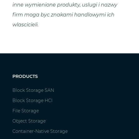
inne wymienione produkty, uslugi i nazwy
firm moga byc znakami handlowymi ich
wlascicieli.
PRODUCTS
Block Storage SAN
Block Storage HCI
File Storage
Object Storage
Container-Native Storage