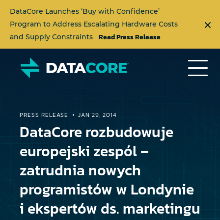
DataCore Launches ‘Buy with Confidence’
Program to Address Escalating Hardware Costs
Read Press Release
and Supply Constraints
PRESS RELEASE
JAN 29, 2014
DataCore rozbudowuje
europejski zespól –
zatrudnia nowych
programistów w Londynie
i ekspertów ds. marketingu