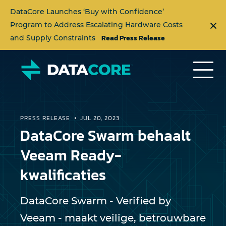
DataCore Launches ‘Buy with Confidence’
Program to Address Escalating Hardware Costs
Read Press Release
and Supply Constraints
PRESS RELEASE
JUL 20, 2023
DataCore Swarm behaalt
Veeam Ready-
kwalificaties
DataCore Swarm - Verified by
Veeam - maakt veilige, betrouwbare