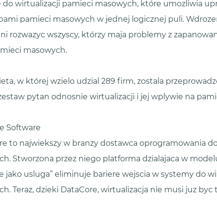
do wirtualizacji pamieci masowych, które umozliwia up
bami pamieci masowych w jednej logicznej puli. Wdroze
i rozwazyc wszyscy, którzy maja problemy z zapanow
amieci masowych.
eta, w której wzielo udzial 289 firm, zostala przeprowa
 zestaw pytan odnosnie wirtualizacji i jej wplywie na pam
e Software
e to najwiekszy w branzy dostawca oprogramowania do w
h. Stworzona przez niego platforma dzialajaca w model
jako usluga” eliminuje bariere wejscia w systemy do wir
 Teraz, dzieki DataCore, wirtualizacja nie musi juz byc 