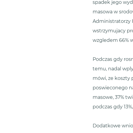
spadek jego wyd
masowa w srodowi
Administratorzy 
wstrzymujacy pro
wzgledem 66% w 2
Podczas gdy ros
temu, nadal wpl
mówi, ze koszty
poswieconego na 
masowe, 37% twie
podczas gdy 13%, 
Dodatkowe wnios