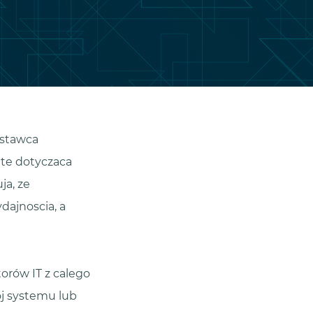
ostawca
ete dotyczaca
ja, ze
dajnoscia, a
orów IT z calego
ój systemu lub