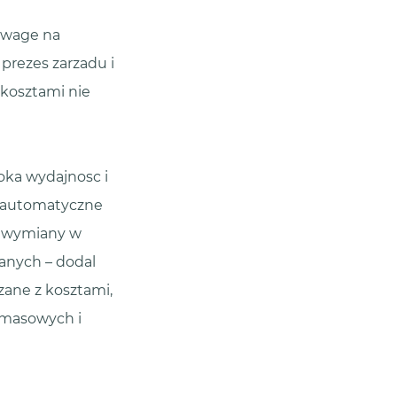
 uwage na
prezes zarzadu i
kosztami nie
oka wydajnosc i
k automatyczne
h wymiany w
danych – dodal
zane z kosztami,
 masowych i