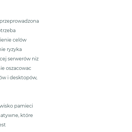
, przeprowadzona
otrzeba
ienie celów
ie ryzyka
ecej serwerów niz
anie oszacowac
ów i desktopów,
owisko pamieci
natywne, które
est