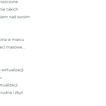
roszczone
nie takich
aniem nad swoim
dzona w marcu
ieci masowe. .
irtualizacji
u
tualizacji
trudna i zbyt