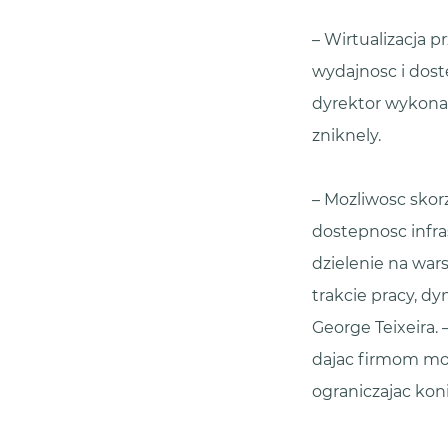
– Wirtualizacja p
wydajnosc i dost
dyrektor wykona
zniknely.
– Mozliwosc skor
dostepnosc infr
dzielenie na war
trakcie pracy, d
George Teixeira.
dajac firmom mo
ograniczajac ko