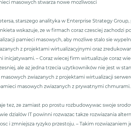
amieci masowych stwarza nowe mozliwosci
ersa, starszego analityka w Enterprise Strategy Group
nkieta wskazuje, ze w firmach coraz czesciej zachodzi p
alizacji pamieci masowych, aby mozliwe stalo sie wypeln
zanych z projektami wirtualizacyjnymi oraz zredukowan
 inicjatywami. – Coraz wiecej firm wirtualizuje coraz wi
esniej, ale az jedna trzecia uzytkowników nie jest w st
masowych zwiazanych z projektami wirtualizacji serwer
 pamieci masowych zwiazanych z prywatnymi chmurami.
je tez, ze zamiast po prostu rozbudowywac swoje srod
ie dzialów IT powinni rozwazac takze rozwiazania alter
sc i zmniejsza ryzyko przestoju. – Takim rozwiazaniem j