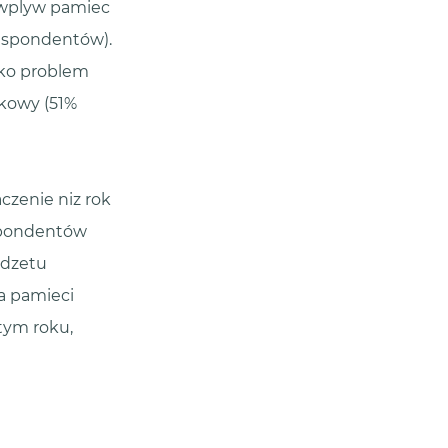
 wplyw pamiec
respondentów).
ako problem
dkowy (51%
zenie niz rok
espondentów
udzetu
a pamieci
tym roku,