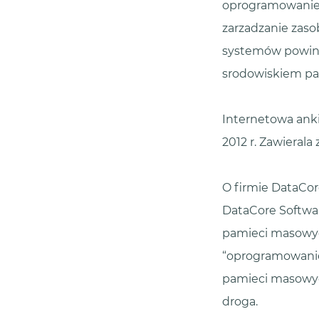
oprogramowanie 
zarzadzanie zaso
systemów powinn
srodowiskiem p
Internetowa anki
2012 r. Zawierala
O firmie DataCor
DataCore Softwar
pamieci masowyc
“oprogramowanie 
pamieci masowych.
droga.