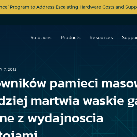
nce’ Program to Address Escalating Hardware Costs and Supp
Solutions
Products
Resources
Suppor
Y 7, 2012
owników pamieci maso
dziej martwia waskie g
ne z wydajnoscia
stojami