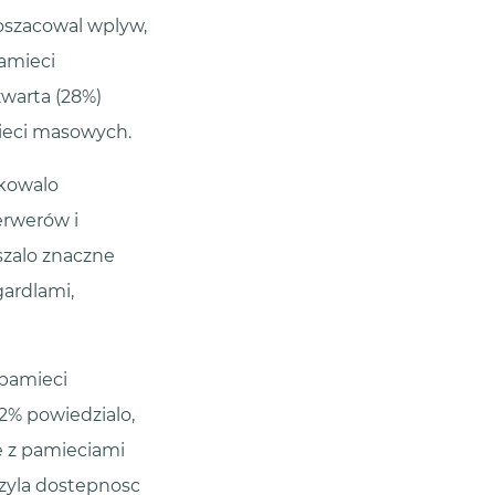
oszacowal wplyw,
pamieci
warta (28%)
ieci masowych.
ukowalo
erwerów i
szalo znaczne
ardlami,
 pamieci
32% powiedzialo,
 z pamieciami
szyla dostepnosc