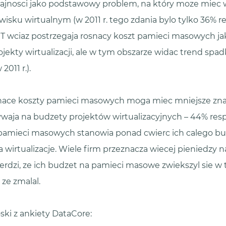
ajnosci jako podstawowy problem, na który moze miec
sku wirtualnym (w 2011 r. tego zdania bylo tylko 36% 
IT wciaz postrzegaja rosnacy koszt pamieci masowych j
jekty wirtualizacji, ale w tym obszarze widac trend spa
011 r.).
nace koszty pamieci masowych moga miec mniejsze znac
ywaja na budzety projektów wirtualizacyjnych – 44% r
 pamieci masowych stanowia ponad cwierc ich calego b
wirtualizacje. Wiele firm przeznacza wiecej pieniedzy n
rdzi, ze ich budzet na pamieci masowe zwiekszyl sie w 
ze zmalal.
ki z ankiety DataCore: