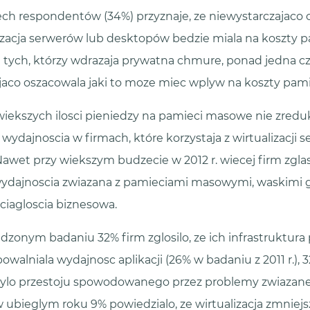
ech respondentów (34%) przyznaje, ze niewystarczajaco 
lizacja serwerów lub desktopów bedzie miala na koszty 
tych, którzy wdrazaja prywatna chmure, ponad jedna cz
jaco oszacowala jaki to moze miec wplyw na koszty pam
ekszych ilosci pieniedzy na pamieci masowe nie zred
ydajnoscia w firmach, które korzystaja z wirtualizacji s
awet przy wiekszym budzecie w 2012 r. wiecej firm zgla
ydajnoscia zwiazana z pamieciami masowymi, waskimi g
 ciagloscia biznesowa.
zonym badaniu 32% firm zglosilo, ze ich infrastruktura
alniala wydajnosc aplikacji (26% w badaniu z 2011 r.), 
ylo przestoju spowodowanego przez problemy zwiazane
ubieglym roku 9% powiedzialo, ze wirtualizacja zmniej