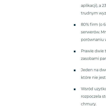
aplikacji), a 
trudnym wy
80% firm (o 6
serwerów. Mn
porównaniu w 
Prawie dwie t
zasobami pam
Jeden na dwó
które nie je
Wsród uzytko
rozpoczela s
chmury.