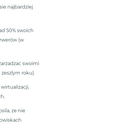
sie najbardziej
onad 50% swoich
erwerów (w
 zarzadzac swoimi
 zeszlym roku).
rtualizacji,
h.
ila, ze nie
dowiskach