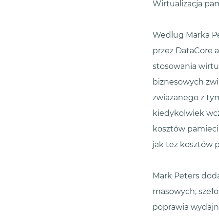
Wirtualizacja p
Wedlug Marka Pet
przez DataCore a
stosowania wirtu
biznesowych zwia
zwiazanego z tymi
kiedykolwiek wcz
kosztów pamieci 
jak tez kosztów
Mark Peters doda
masowych, szefow
poprawia wydajno