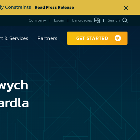
Read Press Release
ly Constraints
Company
Login
Languages
Search
t & Services
Partners
GET STARTED
wych
ardla