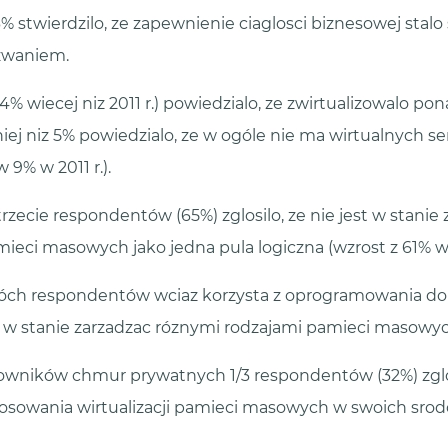
23% stwierdzilo, ze zapewnienie ciaglosci biznesowej stalo 
zwaniem.
4% wiecej niz 2011 r.) powiedzialo, ze zwirtualizowalo p
iej niz 5% powiedzialo, ze w ogóle nie ma wirtualnych s
9% w 2011 r.).
rzecie respondentów (65%) zglosilo, ze nie jest w stanie
ieci masowych jako jedna pula logiczna (wzrost z 61% w
ch respondentów wciaz korzysta z oprogramowania do wi
st w stanie zarzadzac róznymi rodzajami pamieci masowyc
wników chmur prywatnych 1/3 respondentów (32%) zglos
tosowania wirtualizacji pamieci masowych w swoich sro