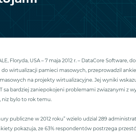
 Floryda, USA – 7 maja 2012 r. – DataCore Software, d
o wirtualizacji pamieci masowych, przeprowadzil anki
asowych na projekty wirtualizacyjne. Jej wyniki wskazu
IT sa bardziej zaniepokojeni problemami zwiazanymi z wy
 niz bylo to rok temu.
y publiczne w 2012 roku” wzielo udzial 289 administrat
nkiety pokazuja, ze 63% respondentów postrzega przest