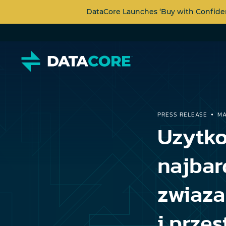
DataCore Launches ‘Buy with Confide
PRESS RELEASE
MA
Uzytk
najbar
zwiaza
i prze