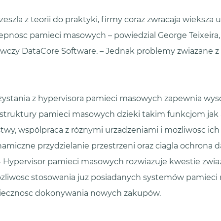
rzeszla z teorii do praktyki, firmy coraz zwracaja wieksza
epnosc pamieci masowych – powiedzial George Teixeira, 
wczy DataCore Software. – Jednak problemy zwiazane z 
zystania z hypervisora pamieci masowych zapewnia wys
astruktury pamieci masowych dzieki takim funkcjom ja
stwy, wspólpraca z róznymi urzadzeniami i mozliwosc ic
ynamiczne przydzielanie przestrzeni oraz ciagla ochrona 
 – Hypervisor pamieci masowych rozwiazuje kwestie zwia
zliwosc stosowania juz posiadanych systemów pamieci
niecznosc dokonywania nowych zakupów.