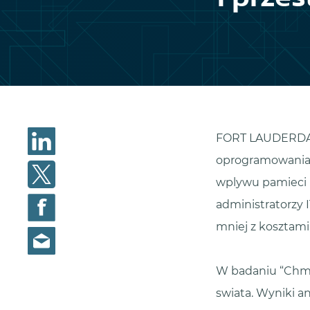
FORT LAUDERDALE,
oprogramowania d
wplywu pamieci m
administratorzy 
mniej z kosztami,
W badaniu “Chmur
swiata. Wyniki a