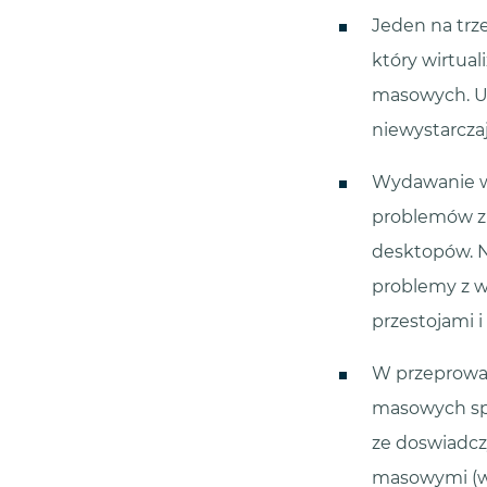
Jeden na trz
który wirtua
masowych. U 
niewystarcza
Wydawanie wi
problemów z w
desktopów. N
problemy z w
przestojami i
W przeprowad
masowych spow
ze doswiadcz
masowymi (w 